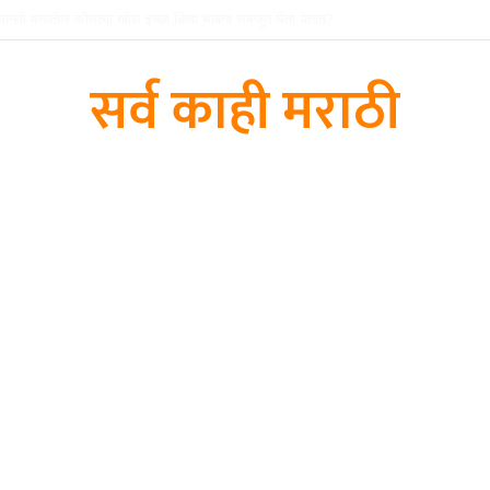
या सुधारण्याचे काही मार्ग कोणते आहेत?
सर्व काही मराठी