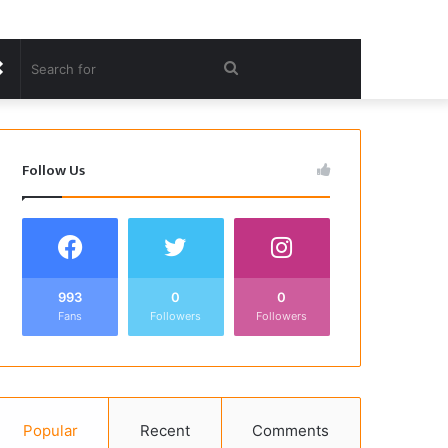
Random
Search
Article
for
Follow Us
993
0
0
Fans
Followers
Followers
Popular
Recent
Comments