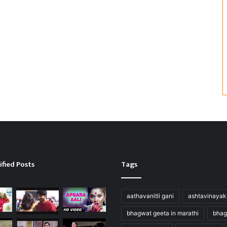
ified Posts
Tags
aathavanitli gani
ashtavinayak
bhagwat geeta in marathi
bhag