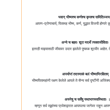
भवान्‌ भीष्मश्च कर्णश्च कृपश्च समितिञ्
आपण-द्रोणाचार्य, पितामह भीष्म, कर्ण, युद्धात विजयी होणारे 
अन्ये च बहवः शूरा मदर्थे त्यक्तजीविता
इतरही माझ्यासाठी जीवावर उदार झालेले पुष्कळ शूरवीर आहेत. ते
अपर्याप्तं तदस्माकं बलं भीष्माभिरक्षितम्‌
भीष्मपितामहांनी रक्षण केलेले आपले ते सैन्य सर्व दृष्टींनी अजिं
अयनेषु च सर्वेषु यथाभागमवस्थिताः ।
म्हणून सर्व व्यूहांच्या प्रवेशद्वारात आपापल्या जागेवर राहून आ