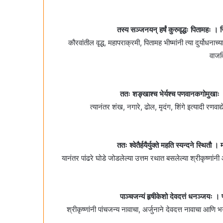
तस्य सञ्जनयन्‌ हर्षं कुरुवृद्धः पितामहः । 
कौरवांतील वृद्ध, महापराक्रमी, पितामह भीष्मांनी त्या दुर्यो
वाजव
ततः शङ्खाश्च भेर्यश्च पणवानकगोमुखाः 
त्यानंतर शंख, नगारे, ढोल, मृदंग, शिंगे इत्यादी रण
ततः श्वेतैर्हयैर्युक्ते महति स्यन्दने स्थि
यानंतर पांढरे घोडे जोडलेल्या उत्तम रथात बसलेल्या श्रीकृष्णांनी
पाञ्चजन्यं हृषीकेशो देवदत्तं धनञ्जयः ।
श्रीकृष्णांनी पांचजन्य नावाचा, अर्जुनाने देवदत्त नावाचा आण