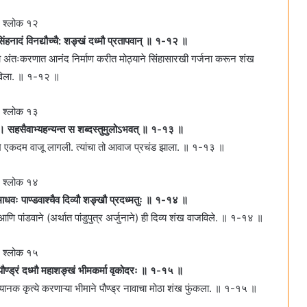
श्लोक १२
सिंहनादं विनद्यौच्चै: शङ्खं दध्मौ प्रतापवान्‌ ॥ १-१२ ॥
धनाच्या अंतःकरणात आनंद निर्माण करीत मोठ्याने सिंहासारखी गर्जना करून शंख
िला. ॥ १-१२ ॥
श्लोक १३
। सहसैवाभ्यहन्यन्त स शब्दस्तुमुलोऽभवत्‌ ॥ १-१३ ॥
वाद्ये एकदम वाजू लागली. त्यांचा तो आवाज प्रचंड झाला. ॥ १-१३ ॥
श्लोक १४
तौ । माधवः पाण्डवाश्चैव दिव्यौ शङ्खौ प्रदध्मतुः ॥ १-१४ ॥
 आणि पांडवाने (अर्थात पांडुपुत्र अर्जुनाने) ही दिव्य शंख वाजविले. ॥ १-१४ ॥
श्लोक १५
 पौण्ड्रं दध्मौ महाशङ्खं भीमकर्मा वृकोदरः ॥ १-१५ ॥
ि भयानक कृत्ये करणाऱ्या भीमाने पौण्ड्र नावाचा मोठा शंख फुंकला. ॥ १-१५ ॥