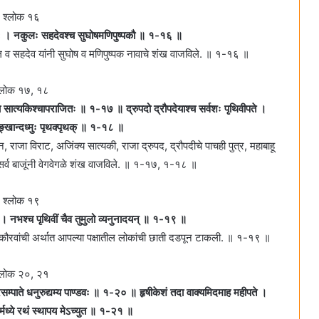
श्लोक १६
ठिरः । नकुलः सहदेवश्च सुघोषमणिपुष्पकौ ॥ १-१६ ॥
ुल व सहदेव यांनी सुघोष व मणिपुष्पक नावाचे शंख वाजविले. ॥ १-१६ ॥
्लोक १७, १८
श्च सात्यकिश्चापराजितः ॥ १-१७ ॥ द्रुपदो द्रौपदेयाश्च सर्वशः पृथिवीपते ।
ङ्खान्दध्मुः पृथक्पृथक्‌ ॥ १-१८ ॥
न, राजा विराट, अजिंक्य सात्यकी, राजा द्रुपद, द्रौपदीचे पाचही पुत्र, महाबाहू
जा, सर्व बाजूंनी वेगवेगळे शंख वाजविले. ॥ १-१७, १-१८ ॥
श्लोक १९
त्‌ । नभश्च पृथिवीं चैव तुमुलो व्यनुनादयन्‌ ॥ १-१९ ॥
कौरवांची अर्थात आपल्या पक्षातील लोकांची छाती दडपून टाकली. ॥ १-१९ ॥
्लोक २०, २१
शस्त्रसम्पाते धनुरुद्यम्य पाण्डवः ॥ १-२० ॥ हृषीकेशं तदा वाक्यमिदमाह महीपते ।
्मध्ये रथं स्थापय मेऽच्युत ॥ १-२१ ॥