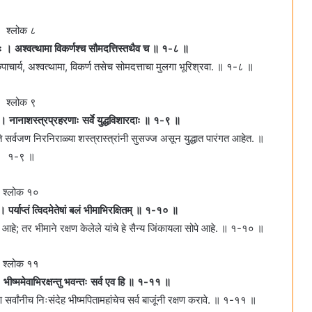
श्लोक ८
जयः । अश्वत्थामा विकर्णश्च सौमदत्तिस्तथैव च ॥ १-८ ॥
कृपाचार्य, अश्वत्थामा, विकर्ण तसेच सोमदत्ताचा मुलगा भूरिश्रवा. ॥ १-८ ॥
श्लोक ९
ः । नानाशस्त्रप्रहरणाः सर्वे युद्धविशारदाः ॥ १-९ ॥
 सर्वजण निरनिराळ्या शस्त्रास्त्रांनी सुसज्ज असून युद्धात पारंगत आहेत. ॥
१-९ ॥
श्लोक १०
 । पर्याप्तं त्विदमेतेषां बलं भीमाभिरक्षितम्‌ ॥ १-१० ॥
क्य आहे; तर भीमाने रक्षण केलेले यांचे हे सैन्य जिंकायला सोपे आहे. ॥ १-१० ॥
श्लोक ११
 भीष्ममेवाभिरक्षन्तु भवन्तः सर्व एव हि ॥ १-११ ॥
पण सर्वांनीच निःसंदेह भीष्मपितामहांचेच सर्व बाजूंनी रक्षण करावे. ॥ १-११ ॥