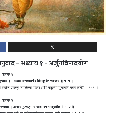
ुवाद – अध्याय १ – अर्जुनविषादयोग
श्लोक १
ता युयुत्सवः । मामकाः पाण्डवाश्चैव किमकुर्वत सञ्जय ॥ १-१ ॥
धाच्या इच्छेने एकत्र जमलेल्या माझ्या आणि पांडूच्या मुलांनीही काय केले? ॥ १-१ ॥
श्लोक २
र्योधनस्तदा । आचार्यमुपसङ्गम्य राजा वचनमब्रवीत्‌ ॥ १-२ ॥