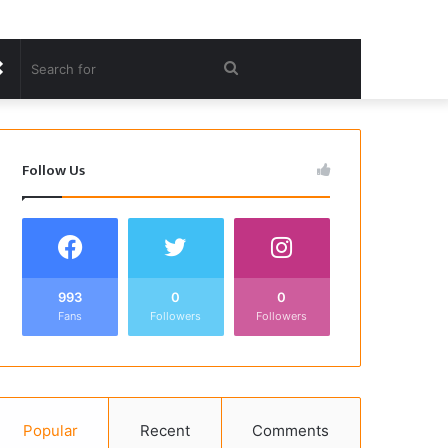
Random
Search
Article
for
Follow Us
993
0
0
Fans
Followers
Followers
Popular
Recent
Comments