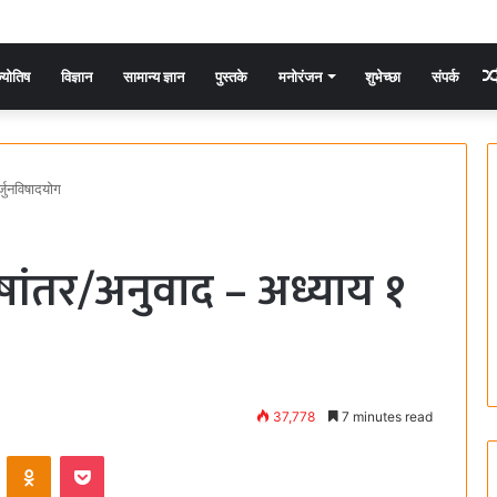
्योतिष
विज्ञान
सामान्य ज्ञान
पुस्तके
मनोरंजन
शुभेच्छा
संपर्क
जुनविषादयोग
ांतर/अनुवाद – अध्याय १
37,778
7 minutes read
ontakte
Odnoklassniki
Pocket