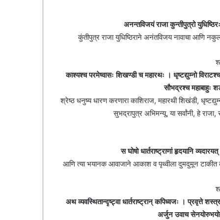
अनन्तविजयं राजा कुन्तीपुत्रो युधिष्
कुंतीपुत्र राजा युधिष्ठिराने अनंतविजय नावाचा आणि नक
श
काश्यश्च परमेष्वासः शिखण्डी च महारथः । धृष्टद्युम्नो विराट
सौभद्रश्च महाबाहुः श
श्रेष्ठ धनुष्य धारण करणारा काशिराज, महारथी शिखंडी, धृष्टद्युम्
सुभद्रापुत्र अभिमन्यू, या सर्वांनी, हे रा
स घोषो धार्तराष्ट्राणां हृदयानि व्यदारय
आणि त्या भयानक आवाजाने आकाश व पृथ्वीला दुमदुमून टाकीत 
श
अथ व्यवस्थितान्दृष्ट्वा धार्तराष्ट्रान्‌ कपिध्वजः । प्रवृत्ते 
अर्जुन उवाच सेनयोरुभयोर