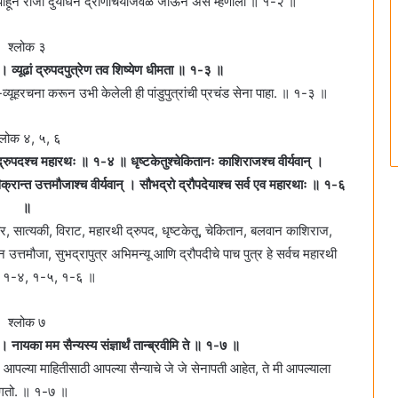
न्य पाहून राजा दुर्योधन द्रोणाचर्यांजवळ जाऊन असे म्हणाला ॥ १-२ ॥
श्लोक ३
ूम्‌ । व्यूढां द्रुपदपुत्रेण तव शिष्येण धीमता ॥ १-३ ॥
्नाने-व्यूहरचना करून उभी केलेली ही पांडुपुत्रांची प्रचंड सेना पाहा. ॥ १-३ ॥
्लोक ४, ५, ६
 द्रुपदश्च महारथः ॥ १-४ ॥ धृष्टकेतुश्‍चेकितानः काशिराजश्च वीर्यवान्‌ ।
क्रान्त उत्तमौजाश्च वीर्यवान्‌ । सौभद्रो द्रौपदेयाश्च सर्व एव महारथाः ॥ १-६
॥
रवीर, सात्यकी, विराट, महारथी द्रुपद, धृष्टकेतू, चेकितान, बलवान काशिराज,
ान उत्तमौजा, सुभद्रापुत्र अभिमन्यू आणि द्रौपदीचे पाच पुत्र हे सर्वच महारथी
 १-४, १-५, १-६ ॥
श्लोक ७
म । नायका मम सैन्यस्य संज्ञार्थं तान्ब्रवीमि ते ॥ १-७ ॥
्या. आपल्या माहितीसाठी आपल्या सैन्याचे जे जे सेनापती आहेत, ते मी आपल्याला
ंगतो. ॥ १-७ ॥