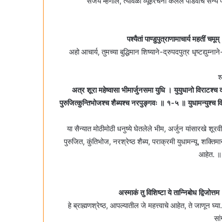
संजय म्हणाले, त्यावेळी व्यूहरचना केलेले पांडवांचे सै
पश्यैतां पाण्डुपुत्राणामाचार्य महतीं चम
अहो आचार्य, तुमच्या बुद्धिमान शिष्याने-द्रुपदपुत्र धृष्टद्युम
श
अत्र शूरा महेष्वासा भीमार्जुनसमा युधि । युयुधानो विराटश्च
पुरुजित्कुन्तिभोजश्च शैब्यश्च नरपुङ्गवः ॥ १-५ ॥ युधामन्युश्च वि
या सैन्यात मोठीमोठी धनुष्ये घेतलेले भीम, अर्जुन यांसारखे शू
पुरुजित, कुंतिभोज, नरश्रेष्ठ शैब्य, पराक्रमी युधामन्यू, शक्तिम
आहेत. ॥
अस्माकं तु विशिष्टा ये तान्निबोध द्विजोत्त
हे ब्राह्मणश्रेष्ठ, आपल्यातील जे महत्त्वाचे आहेत, ते जाणून घ
सा