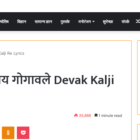
्योतिष
विज्ञान
सामान्य ज्ञान
पुस्तके
मनोरंजन
शुभेच्छा
संपर्क
alji Re Lyrics
जय गोगावले Devak Kalji
35,666
1 minute read
ontakte
Odnoklassniki
Pocket