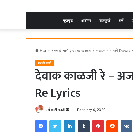
मुखपृष्ठ
आरोग्य
पाककृती
धर्म
ज
Home
/
मराठी गाणी
/
देवाक काळजी रे – अजय गोगावले Devak K
मराठी गाणी
देवाक काळजी रे – अ
Re Lyrics
सर्व काही मराठी
S
February 6, 2020
e
Facebook
Twitter
LinkedIn
Tumblr
Pinterest
Reddit
VK
n
d