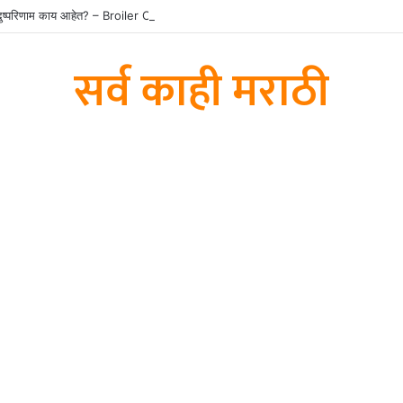
े दुष्परिणाम काय आहेत? – Broiler Chicken Side Effects in Marathi
सर्व काही मराठी