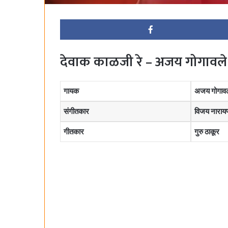
देवाक काळजी रे – अजय गोगावले
गायक
अजय गोगावल
संगीतकार
विजय नारायण
गीतकार
गुरु ठाकूर