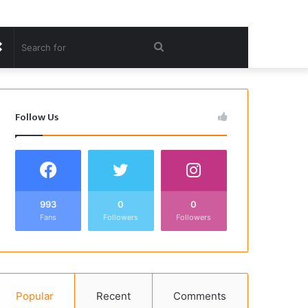
Random
Search
Article
for
Follow Us
993
0
0
Fans
Followers
Followers
Popular
Recent
Comments