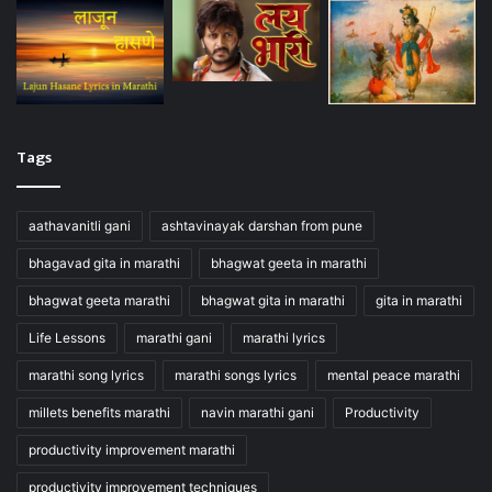
Tags
aathavanitli gani
ashtavinayak darshan from pune
bhagavad gita in marathi
bhagwat geeta in marathi
bhagwat geeta marathi
bhagwat gita in marathi
gita in marathi
Life Lessons
marathi gani
marathi lyrics
marathi song lyrics
marathi songs lyrics
mental peace marathi
millets benefits marathi
navin marathi gani
Productivity
productivity improvement marathi
productivity improvement techniques