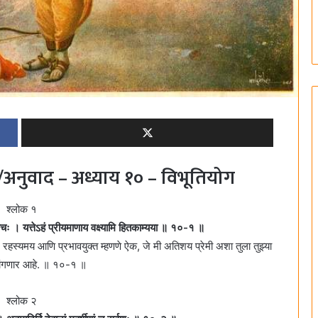
अनुवाद – अध्याय १० – विभूतियोग
श्लोक १
वचः । यत्तेऽहं प्रीयमाणाय वक्ष्यामि हितकाम्यया ॥ १०-१ ॥
म रहस्यमय आणि प्रभावयुक्त म्हणणे ऐक, जे मी अतिशय प्रेमी अशा तुला तुझ्या
ांगणार आहे. ॥ १०-१ ॥
श्लोक २