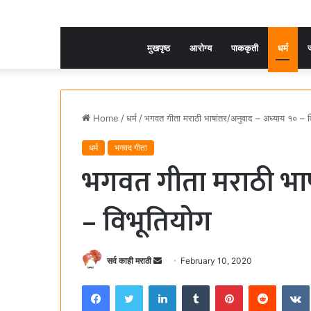
मुखपृष्ठ
आरोग्य
पाककृती
धर्म
ज
Home
/
धर्म
/
भगवत गीता मराठी भाषांतर/अनुवाद – अध्याय १० – व
धर्म
भगवद गीता
भगवत गीता मराठी भाष
– विभूतियोग
सर्व काही मराठी
S
February 10, 2020
e
Facebook
Twitter
LinkedIn
Tumblr
Pinterest
Reddit
VK
n
d