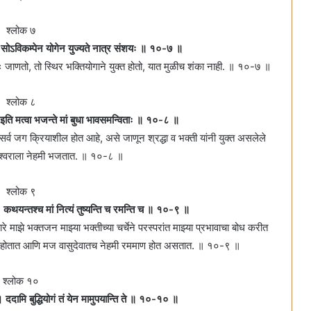
श्लोक ७
तः । सोऽविकम्पेन योगेन युज्यते नात्र संशयः ॥ १०-७ ॥
्वतः जाणतो, तो स्थिर भक्तियोगाने युक्त होतो, यात मुळीच शंका नाही. ॥ १०-७ ॥
श्लोक ८
े । इति मत्वा भजन्ते मां बुधा भावसमन्विताः ॥ १०-८ ॥
 सर्व जग क्रियाशील होत आहे, असे जाणून श्रद्धा व भक्ती यांनी युक्त असलेले
मेश्वराला नेहमी भजतात. ॥ १०-८ ॥
श्लोक ९
 । कथयन्तश्च मां नित्यं तुष्यन्ति च रमन्ति च ॥ १०-९ ॥
 माझे भक्तजन माझ्या भक्तीच्या चर्चेने परस्परांत माझ्या प्रभावाचा बोध करीत
ुष्ट होतात आणि मज वासुदेवातच नेहमी रममाण होत असतात. ॥ १०-९ ॥
श्लोक १०
‌ । ददामि बुद्धियोगं तं येन मामुपयान्ति ते ॥ १०-१० ॥