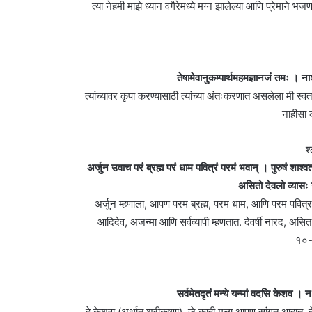
त्या नेहमी माझे ध्यान वगैरेमध्ये मग्न झालेल्या आणि प्रेमाने भजणा
तेषामेवानुकम्पार्थमहमज्ञानजं तमः । 
त्यांच्यावर कृपा करण्यासाठी त्यांच्या अंतःकरणात असलेला मी स्वतः
नाहीसा
श
अर्जुन उवाच परं ब्रह्म परं धाम पवित्रं परमं भवान्‌ । पुरुषं शाश्व
असितो देवलो व्यासः 
अर्जुन म्हणाला, आपण परम ब्रह्म, परम धाम, आणि परम पवित्र
आदिदेव, अजन्मा आणि सर्वव्यापी म्हणतात. देवर्षी नारद, अस
१०-
सर्वमेतदृतं मन्ये यन्मां वदसि केशव । न
हे केशवा (अर्थात श्रीकृष्णा), जे काही मला आपण सांगत आहात, त