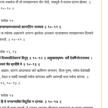
ऱ्या भक्तांना मी तो तत्त्वज्ञानरूप योग देतो, ज्यामुळे ते मलाच प्राप्त होतात. ॥
१०-१० ॥
श्लोक ११
नाशयाम्यात्मभावस्थो ज्ञानदीपेन भास्वता ॥ १०-११ ॥
च त्यांच्या अज्ञानाने उत्पन्न झालेला अंधकार प्रकाशमय तत्त्वज्ञानरूप दिव्याने
 करतो. ॥ १०-११ ॥
्लोक १२, १३
तं दिव्यमादिदेवमजं विभुम्‌ ॥ १०-१२ ॥ आहुस्त्वामृषयः सर्वे देवर्षिर्नारदस्तथा ।
स्वयं चैव ब्रवीषि मे ॥ १०-१३ ॥
 आहात. कारण आपल्याला सर्व ऋषिगण सनातन, दिव्य पुरुष, तसेच देवांचाही
ित, देवल व महर्षी व्यासही तसेच सांगतात आणि आपणही मला तसेच सांगता. ॥
१२, १०-१३ ॥
श्लोक १४
 हि ते भगवन्व्यक्तिं विदुर्देवा न दानवाः ॥ १०-१४ ॥
े सर्व मी सत्य मानतो. हे भगवन्‌ आपल्या लीलामय स्वरूपाला ना दानव जाणतात