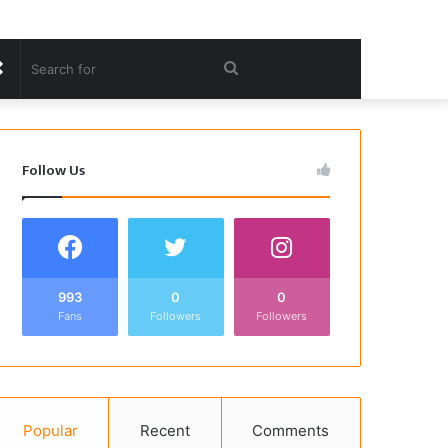
Random
Search
Article
for
Follow Us
993
0
0
Fans
Followers
Followers
Popular
Recent
Comments