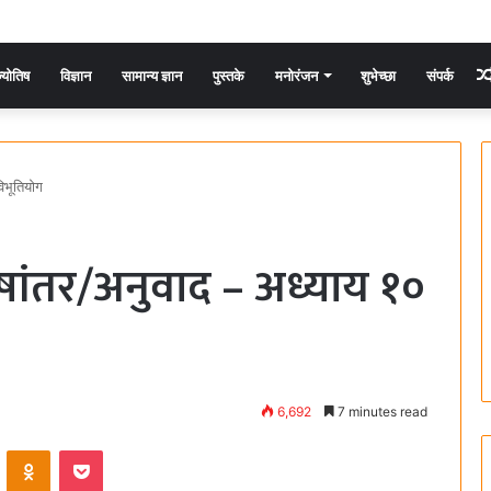
्योतिष
विज्ञान
सामान्य ज्ञान
पुस्तके
मनोरंजन
शुभेच्छा
संपर्क
िभूतियोग
ांतर/अनुवाद – अध्याय १०
6,692
7 minutes read
ontakte
Odnoklassniki
Pocket