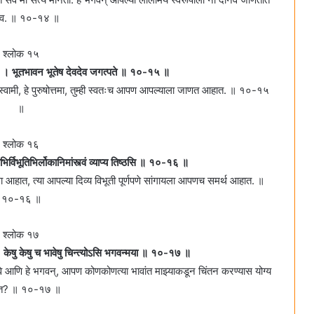
देव. ॥ १०-१४ ॥
श्लोक १५
षोत्तम । भूतभावन भूतेष देवदेव जगत्पते ॥ १०-१५ ॥
 जगाचे स्वामी, हे पुरुषोत्तमा, तुम्ही स्वतःच आपण आपल्याला जाणत आहात. ॥ १०-१५
॥
श्लोक १६
ाभिर्विभूतिभिर्लोकानिमांस्त्वं व्याप्य तिष्ठसि ॥ १०-१६ ॥
ाहिला आहात, त्या आपल्या दिव्य विभूती पूर्णपणे सांगायला आपणच समर्थ आहात. ॥
१०-१६ ॥
श्लोक १७
्‌ । केषु केषु च भावेषु चिन्त्योऽसि भगवन्मया ॥ १०-१७ ॥
वे आणि हे भगवन्‌, आपण कोणकोणत्या भावांत माझ्याकडून चिंतन करण्यास योग्य
त? ॥ १०-१७ ॥