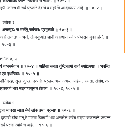
। अहमादिर्हि देवानां महर्षीणां च सर्वशः ॥ १०-२ ॥
हर्षी. कारण मी सर्व प्रकारे देवांचे व महर्षींचे आदिकारण आहे. ॥ १०-२ ॥
श्लोक ३
 असम्मूढः स मर्त्येषु सर्वपापैः प्रमुच्यते ॥ १०-३ ॥
तत्त्वतः जाणतो, तो मनुष्यांत ज्ञानी असणारा सर्व पापांपासून मुक्त होतो. ॥
१०-३ ॥
श्लोक ४, ५
ावो भयं चाभयमेव च ॥ १०-४ ॥ अहिंसा समता तुष्टिस्तपो दानं यशोऽयशः । भवन्ति
त्त एव पृथग्विधाः ॥ १०-५ ॥
रह, मनोनिग्रह, सुख-दुःख, उत्पत्ति-प्रलय, भय-अभय, अहिंसा, समता, संतोष, तप,
ेक प्रकारचे भाव माझ्यापासूनच होतात. ॥ १०-४, १०-५ ॥
श्लोक ६
 मद्भावा मानसा जाता येषां लोक इमाः प्रजाः ॥ १०-६ ॥
व इत्यादी चौदा मनू हे माझ्या ठिकाणी भाव असलेले सर्वच माझ्या संकल्पाने उत्पन्न
सर्व प्रजा त्यांचीच आहे. ॥ १०-६ ॥