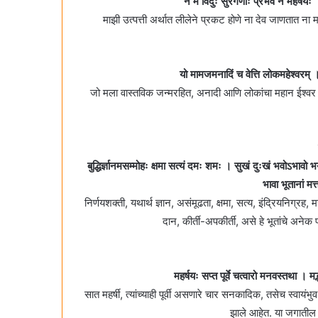
न मे विदुः सुरगणाः प्रभवं न महर्षयः 
माझी उत्पत्ती अर्थात लीलेने प्रकट होणे ना देव जाणतात ना म
यो मामजमनादिं च वेत्ति लोकमहेश्वरम्‌ ।
जो मला वास्तविक जन्मरहित, अनादी आणि लोकांचा महान ईश्वर असे 
बुद्धिर्ज्ञानमसम्मोहः क्षमा सत्यं दमः शमः । सुखं दुःखं भवोऽभ
भावा भूतानां म
निर्णयशक्ती, यथार्थ ज्ञान, असंमूढता, क्षमा, सत्य, इंद्रियनिग्
दान, कीर्ती-अपकीर्ती, असे हे भूतांचे अन
महर्षयः सप्त पूर्वे चत्वारो मनवस्तथा ।
सात महर्षी, त्यांच्याही पूर्वी असणारे चार सनकादिक, तसेच स्वायंभु
झाले आहेत. या जगातील 