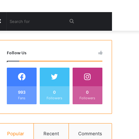
Random
Search
Article
for
Follow Us
993
0
0
Fans
Followers
Followers
Popular
Recent
Comments