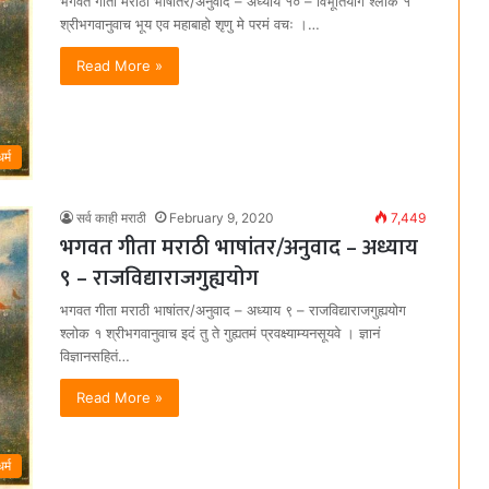
भगवत गीता मराठी भाषांतर/अनुवाद – अध्याय १० – विभूतियोग श्लोक १
श्रीभगवानुवाच भूय एव महाबाहो शृणु मे परमं वचः ।…
Read More »
धर्म
सर्व काही मराठी
February 9, 2020
7,449
भगवत गीता मराठी भाषांतर/अनुवाद – अध्याय
९ – राजविद्याराजगुह्ययोग
भगवत गीता मराठी भाषांतर/अनुवाद – अध्याय ९ – राजविद्याराजगुह्ययोग
श्लोक १ श्रीभगवानुवाच इदं तु ते गुह्यतमं प्रवक्ष्याम्यनसूयवे । ज्ञानं
विज्ञानसहितं…
Read More »
धर्म