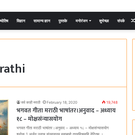
्योतिष
विज्ञान
सामान्य ज्ञान
पुस्तके
मनोरंजन
शुभेच्छा
संपर्क
rathi
सर्व काही मराठी
February 18, 2020
19,748
भगवत गीता मराठी भाषांतर।अनुवाद – अध्याय
१८ – मोक्षसंन्यासयोग
भगवत गीता मराठी भाषांतर।अनुवाद – अध्याय १८ – मोक्षसंन्यासयोग
श्लोक 1 अर्जुन उवाच संन्यासस्य महाबाहो तत्त्वमिच्छामि वेदितुम्‌ ।