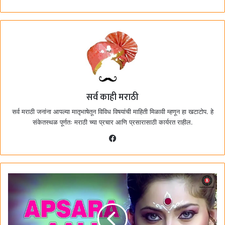
सर्व काही मराठी
सर्व मराठी जनांना आपल्या मातृभाषेतून विविध विषयांची माहिती मिळावी म्हणून हा खटाटोप. हे
संकेतस्थळ पूर्णतः मराठी च्या प्रचार आणि प्रसारासाठी कार्यरत राहील.
F
a
c
e
b
o
o
k