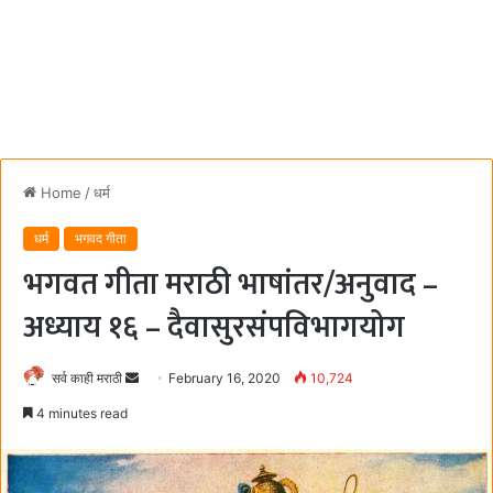
Home
/
धर्म
धर्म
भगवद गीता
भगवत गीता मराठी भाषांतर/अनुवाद –
अध्याय १६ – दैवासुरसंपविभागयोग
सर्व काही मराठी
S
February 16, 2020
10,724
e
4 minutes read
n
d
a