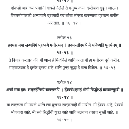
१६-१२ ॥
शेकडो आशांच्या पाशांनी बांधले गेलेले ते मनुष्य काम-क्रोधात बुडून जाऊन
विषयभोगांसाठी अन्यायाने द्रव्यादी पदार्थांचा संग्रह करण्याचा प्रयत्‍न करीत
असतात. ॥ १६-१२ ॥
श्लोक १३
इदमद्य मया लब्धमिमं प्राप्स्ये मनोरथम्‌ । इदमस्तीदमपि मे भविष्यति पुनर्धनम्‌ ॥
१६-१३ ॥
ते विचार करतात की, मी आज हे मिळविले आणि आता मी हा मनोरथ पूर्ण करीन.
माझ्याजवळ हे इतके द्रव्य आहे आणि पुन्हा सुद्धा हे मला मिळेल. ॥ १६-१३ ॥
श्लोक १४
असौ मया हतः शत्रुर्हनिष्ये चापरानपि । ईश्वरोऽहमहं भोगी सिद्धोऽहं बलवान्सुखी ॥
१६-१४ ॥
या शत्रूला मी मारले आणि त्या दुसऱ्या शत्रूंनाही मी मारीन. मी ईश्वर आहे, ऐश्वर्य
भोगणारा आहे. मी सर्व सिद्धींनी युक्त आहे आणि बलवान तसाच सुखी आहे. ॥
१६-१४ ॥