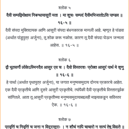
श्लोक ५
दैवी सम्पद्विमोक्षाय निबन्धायासुरी मता । मा शुचः सम्पदं दैवीमभिजातोऽसि पाण्डव ॥
१६-५ ॥
दैवी संपदा मुक्तिदायक आणि आसुरी संपदा बंधनकारक मानली आहे. म्हणून हे पांडवा
(अर्थात पांडुपुत्र अर्जुना), तू शोक करू नकोस. कारण तू दैवी संपदा घेऊन जन्मला
आहेस. ॥ १६-५ ॥
श्लोक ६
द्वौ भूतसर्गौ लोकेऽस्मिनदैव आसुर एव च । दैवो विस्तरशः प्रोक्त आसुरं पार्थ मे शृणु
॥ १६-६ ॥
हे पार्था (अर्थात पृथापुत्र अर्जुना), या जगात मनुष्यसमुदाय दोनच प्रकारचे आहेत.
एक दैवी प्रकृतीचे आणि दुसरे आसुरी प्रकृतीचे. त्यांपैकी दैवी प्रकृतीचे विस्तारपूर्वक
सांगितले. आता तू आसुरी प्रकृतीच्या मनुष्यसमुदायाबद्दलही माझ्याकडून सविस्तर
ऐक. ॥ १६-६ ॥
श्लोक ७
प्रवृत्तिं च निवृत्तिं च जना न विदुरासुराः । न शौचं नापि चाचारो न सत्यं तेषु विद्यते ॥