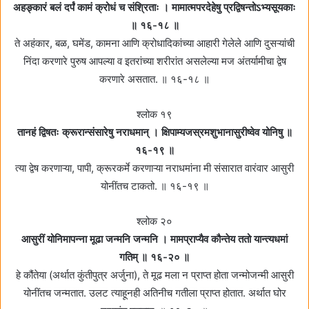
अहङ्कारं बलं दर्पं कामं क्रोधं च संश्रिताः । मामात्मपरदेहेषु प्रद्विषन्तोऽभ्यसूयकाः
॥ १६-१८ ॥
ते अहंकार, बळ, घमेंड, कामना आणि क्रोधादिकांच्या आहारी गेलेले आणि दुसऱ्यांची
निंदा करणारे पुरुष आपल्या व इतरांच्या शरीरांत असलेल्या मज अंतर्यामीचा द्वेष
करणारे असतात. ॥ १६-१८ ॥
श्लोक १९
तानहं द्विषतः क्रूरान्संसारेषु नराधमान्‌ । क्षिपाम्यजस्रमशुभानासुरीष्वेव योनिषु ॥
१६-१९ ॥
त्या द्वेष करणाऱ्या, पापी, क्रूरकर्मे करणाऱ्या नराधमांना मी संसारात वारंवार आसुरी
योनींतच टाकतो. ॥ १६-१९ ॥
श्लोक २०
आसुरीं योनिमापन्ना मूढा जन्मनि जन्मनि । मामप्राप्यैव कौन्तेय ततो यान्त्यधमां
गतिम्‌ ॥ १६-२० ॥
हे कौंतेया (अर्थात कुंतीपुत्र अर्जुना), ते मूढ मला न प्राप्त होता जन्मोजन्मी आसुरी
योनींतच जन्मतात. उलट त्याहूनही अतिनीच गतीला प्राप्त होतात. अर्थात घोर