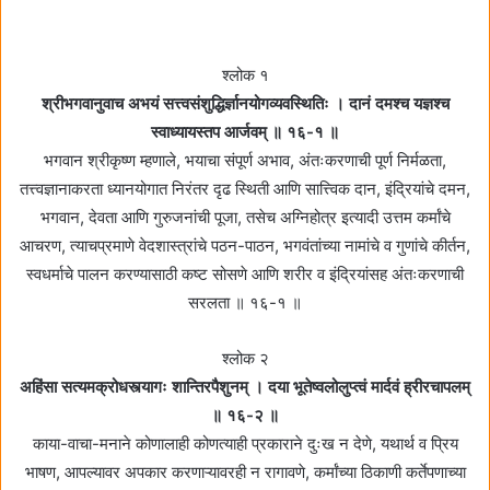
श्लोक १
श्रीभगवानुवाच अभयं सत्त्वसंशुद्धिर्ज्ञानयोगव्यवस्थितिः । दानं दमश्च यज्ञश्च
स्वाध्यायस्तप आर्जवम्‌ ॥ १६-१ ॥
भगवान श्रीकृष्ण म्हणाले, भयाचा संपूर्ण अभाव, अंतःकरणाची पूर्ण निर्मळता,
तत्त्वज्ञानाकरता ध्यानयोगात निरंतर दृढ स्थिती आणि सात्त्विक दान, इंद्रियांचे दमन,
भगवान, देवता आणि गुरुजनांची पूजा, तसेच अग्निहोत्र इत्यादी उत्तम कर्मांचे
आचरण, त्याचप्रमाणे वेदशास्त्रांचे पठन-पाठन, भगवंतांच्या नामांचे व गुणांचे कीर्तन,
स्वधर्माचे पालन करण्यासाठी कष्ट सोसणे आणि शरीर व इंद्रियांसह अंतःकरणाची
सरलता ॥ १६-१ ॥
श्लोक २
अहिंसा सत्यमक्रोधस्त्यागः शान्तिरपैशुनम्‌ । दया भूतेष्वलोलुप्त्वं मार्दवं ह्रीरचापलम्‌
॥ १६-२ ॥
काया-वाचा-मनाने कोणालाही कोणत्याही प्रकाराने दुःख न देणे, यथार्थ व प्रिय
भाषण, आपल्यावर अपकार करणाऱ्यावरही न रागावणे, कर्मांच्या ठिकाणी कर्तेपणाच्या