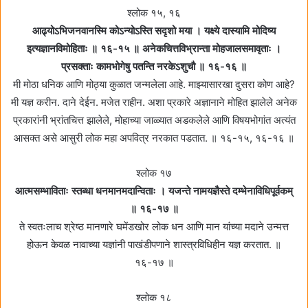
श्लोक १५, १६
आढ्योऽभिजनवानस्मि कोऽन्योऽस्ति सदृशो मया । यक्ष्ये दास्यामि मोदिष्य
इत्यज्ञानविमोहिताः ॥ १६-१५ ॥ अनेकचित्तविभ्रान्ता मोहजालसमावृताः ।
प्रसक्ताः कामभोगेषु पतन्ति नरकेऽशुचौ ॥ १६-१६ ॥
मी मोठा धनिक आणि मोठ्या कुळात जन्मलेला आहे. माझ्यासारखा दुसरा कोण आहे?
मी यज्ञ करीन. दाने देईन. मजेत राहीन. अशा प्रकारे अज्ञानाने मोहित झालेले अनेक
प्रकारांनी भ्रांतचित्त झालेले, मोहाच्या जाळ्यात अडकलेले आणि विषयभोगांत अत्यंत
आसक्त असे आसुरी लोक महा अपवित्र नरकात पडतात. ॥ १६-१५, १६-१६ ॥
श्लोक १७
आत्मसम्भाविताः स्तब्धा धनमानमदान्विताः । यजन्ते नामयज्ञैस्ते दम्भेनाविधिपूर्वकम्‌
॥ १६-१७ ॥
ते स्वतःलाच श्रेष्ठ मानणारे घमेंडखोर लोक धन आणि मान यांच्या मदाने उन्मत्त
होऊन केवळ नावाच्या यज्ञांनी पाखंडीपणाने शास्त्रविधिहीन यज्ञ करतात. ॥
१६-१७ ॥
श्लोक १८