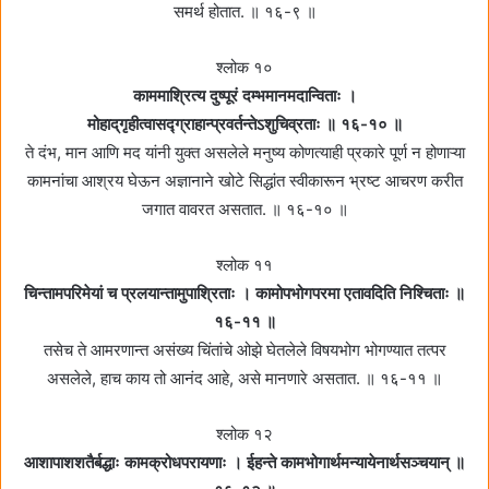
समर्थ होतात. ॥ १६-९ ॥
श्लोक १०
काममाश्रित्य दुष्पूरं दम्भमानमदान्विताः ।
मोहाद्‌गृहीत्वासद्ग्राहान्प्रवर्तन्तेऽशुचिव्रताः ॥ १६-१० ॥
ते दंभ, मान आणि मद यांनी युक्त असलेले मनुष्य कोणत्याही प्रकारे पूर्ण न होणाऱ्या
कामनांचा आश्रय घेऊन अज्ञानाने खोटे सिद्धांत स्वीकारून भ्रष्ट आचरण करीत
जगात वावरत असतात. ॥ १६-१० ॥
श्लोक ११
चिन्तामपरिमेयां च प्रलयान्तामुपाश्रिताः । कामोपभोगपरमा एतावदिति निश्चिताः ॥
१६-११ ॥
तसेच ते आमरणान्त असंख्य चिंतांचे ओझे घेतलेले विषयभोग भोगण्यात तत्पर
असलेले, हाच काय तो आनंद आहे, असे मानणारे असतात. ॥ १६-११ ॥
श्लोक १२
आशापाशशतैर्बद्धाः कामक्रोधपरायणाः । ईहन्ते कामभोगार्थमन्यायेनार्थसञ्चयान्‌ ॥