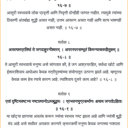
१६-७ ॥
आसुरी स्वभावाचे लोक प्रवृत्ती आणि निवृत्ती दोन्हीही जाणत नाहीत. त्यामुळे त्यांच्या
ठिकाणी अंतर्बाह्य शुद्धी असत नाही, उत्तम आचरण असत नाही आणि सत्य भाषणही
असत नाही. ॥ १६-७ ॥
श्लोक ८
असत्यमप्रतिष्ठं ते जगदाहुरनीश्वरम्‌ । अपरस्परसम्भूतं किमन्यत्कामहैतुकम्‌ ॥
१६-८ ॥
ते आसुरी स्वभावाचे मनुष्य असे सांगतात की, हे जग आश्रयरहित, सर्वथा खोटे आणि
ईश्वराशिवाय आपोआप केवळ स्त्रीपुरुषांच्या संयोगातून उत्पन्न झाले आहे. म्हणूनच
केवळ काम हेच त्याचे कारण आहे. त्याशिवाय दुसरे काय आहे? ॥ १६-८ ॥
श्लोक ९
एतां दृष्टिमवष्टभ्य नष्टात्मानोऽल्पबुद्धयः । प्रभवन्त्युग्रकर्माणः क्षयाय जगतोऽहिताः
॥ १६-९ ॥
या खोट्या ज्ञानाचा अवलंब करून ज्यांचा स्वभाव नष्ट झाला आहे आणि ज्यांची बुद्धी
मंद आहे असे सर्वांवर अपकार करणारे क्रूरकर्मी मनुष्य केवळ जगाच्या नाशाला