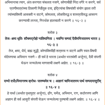
अभिमानाचा त्याग, अंतःकरणात चंचलता नसणे, कोणाचीही निंदा वगैरे न करणे, सर्व
प्राणीमात्रांच्या ठिकाणी निर्हेतुक दया, इंद्रियांचा विषयांशी संयोग झाला तरी
त्यांच्याविषयी आसक्ती न वाटणे, कोमलता, लोकविरुद्ध व शास्त्रविरुद्ध आचरण
करण्याची लज्जा, निरर्थक हालचाली न करणे ॥ १६-२ ॥
श्लोक ३
तेजः क्षमा धृतिः शौचमद्रोहो नातिमानिता । भवन्ति सम्पदं दैवीमभिजातस्य भारत ॥
१६-३ ॥
तेज, क्षमा, धैर्य, बाह्य शुद्धी, कोणाविषयीही शत्रुत्व न वाटणे आणि स्वतःविषयी
मोठेपणाचा अभिमान नसणे – ही सर्व हे भारता (अर्थात भरतवंशी अर्जुना), दैवी संपत्ती
घेऊन जन्मलेल्या माणसाची लक्षणे आहेत. ॥ १६-३ ॥
श्लोक ४
दम्भो दर्पोऽभिमानश्च क्रोधः पारुष्यमेव च । अज्ञानं चाभिजातस्य पार्थ सम्पदमासुरीम्‌
॥ १६-४ ॥
हे पार्था (अर्थात पृथापुत्र अर्जुना), ढोंग, घमेंड, अभिमान, राग, कठोरपणा आणि
अज्ञान ही सर्व आसुरी संपत्ती घेऊन जन्मलेल्या पुरुषाची लक्षणे आहेत. ॥ १६-४ ॥