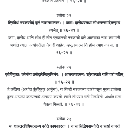
नरकांत पडतात. ॥ १६-२० ॥
श्लोक २१
त्रिविधं नरकस्येदं द्वारं नाशनमात्मनः । कामः क्रोधस्तथा लोभस्तस्मादेतत्त्रयं
त्यजेत्‌ ॥ १६-२१ ॥
काम, क्रोध आणि लोभ ही तीन प्रकारची नरकाची दारे आत्म्याचा नाश करणारी
अर्थात त्याला अधोगतीला नेणारी आहेत. म्हणूनच त्या तिन्हींचा त्याग करावा. ॥
१६-२१ ॥
श्लोक २२
एतैर्विमुक्तः कौन्तेय तमोद्वारैस्त्रिभिर्नरः । आचरत्यात्मनः श्रेयस्ततो याति परां गतिम्‌
॥ १६-२२ ॥
हे कौंतेया (अर्थात कुंतीपुत्र अर्जुना), या तिन्ही नरकाच्या दारांपासून मुक्त झालेला
पुरुष आपल्या कल्याणाचे आचरण करतो. त्याने तो परम गती मिळवितो. अर्थात मला
येऊन मिळतो. ॥ १६-२२ ॥
श्लोक २३
यः शास्त्रविधिमुत्सृज्य वर्तते कामकारतः । न स सिद्धिमवाप्नोति न सुखं न परां