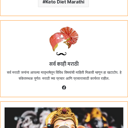
Keto Diet Marathi
सर्व काही मराठी
सर्व मराठी जनांना आपल्या मातृभाषेतून विविध विषयांची माहिती मिळावी म्हणून हा खटाटोप. हे
संकेतस्थळ पूर्णतः मराठी च्या प्रचार आणि प्रसारासाठी कार्यरत राहील.
F
a
c
e
b
o