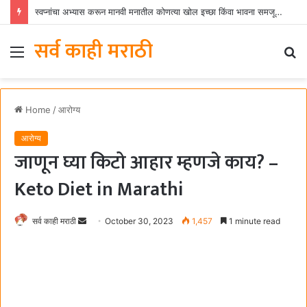
स्वप्नांचा अभ्यास करून मानवी मनातील कोणत्या खोल इच्छा किंवा भावना समजून घेता येतात?
सर्व काही मराठी
Menu
S
fo
Home
/
आरोग्य
आरोग्य
जाणून घ्या किटो आहार म्हणजे काय? –
Keto Diet in Marathi
सर्व काही मराठी
S
October 30, 2023
1,457
1 minute read
e
n
d
a
n