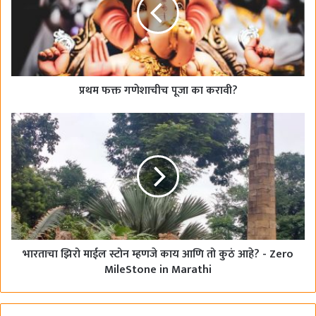
o
k
प्रथम फक्त गणेशाचीच पूजा का करावी?
भारताचा झिरो माईल स्टोन म्हणजे काय आणि तो कुठं आहे? - Zero
MileStone in Marathi