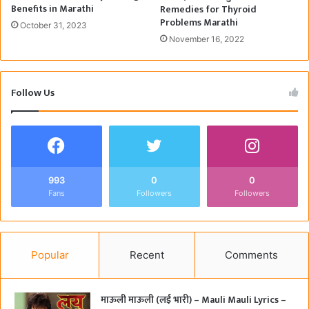
Benefits in Marathi
Remedies for Thyroid
Problems Marathi
October 31, 2023
November 16, 2022
Follow Us
993
0
0
Fans
Followers
Followers
Popular
Recent
Comments
माऊली माऊली (लई भारी) – Mauli Mauli Lyrics –