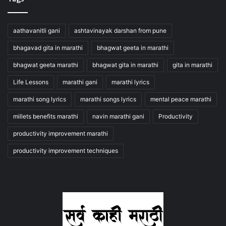
aathavanitli gani
ashtavinayak darshan from pune
bhagavad gita in marathi
bhagwat geeta in marathi
bhagwat geeta marathi
bhagwat gita in marathi
gita in marathi
Life Lessons
marathi gani
marathi lyrics
marathi song lyrics
marathi songs lyrics
mental peace marathi
millets benefits marathi
navin marathi gani
Productivity
productivity improvement marathi
productivity improvement techniques