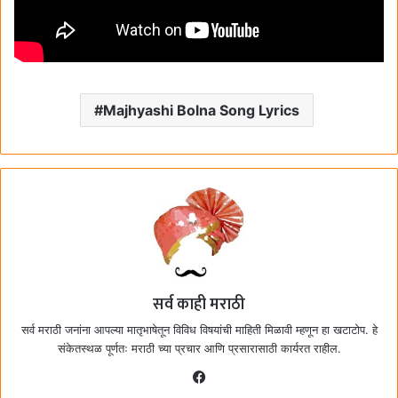
Majhyashi Bolna Song Lyrics
सर्व काही मराठी
सर्व मराठी जनांना आपल्या मातृभाषेतून विविध विषयांची माहिती मिळावी म्हणून हा खटाटोप. हे
संकेतस्थळ पूर्णतः मराठी च्या प्रचार आणि प्रसारासाठी कार्यरत राहील.
F