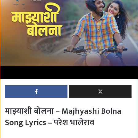
n
e
m
a
i
l
माझ्याशी बोलना – Majhyashi Bolna
Song Lyrics – परेश भालेराव