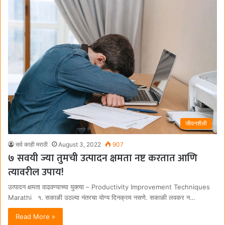
जीवनशैली
सर्व काही मराठी
August 3, 2022
907
७ सवयी ज्या तुमची उत्पादन क्षमता नष्ट करतात आणि
त्यावरील उपाय!
उत्पादन क्षमता वाढवण्याच्या युक्त्या – Productivity Improvement Techniques
Marathi १. सकाळी उठल्या नंतरचा योग्य दिनक्रम नसणे. सकाळी लवकर न…
Read More »