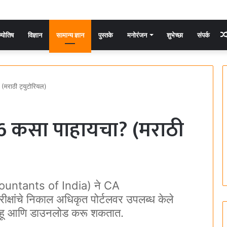
्योतिष
विज्ञान
सामान्य ज्ञान
पुस्तके
मनोरंजन
शुभेच्छा
संपर्क
मराठी ट्युटोरियल)
6 कसा पाहायचा? (मराठी
ountants of India) ने CA
ांचे निकाल अधिकृत पोर्टलवर उपलब्ध केले
पाहू आणि डाउनलोड करू शकतात.