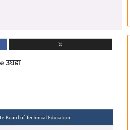
e उघडा