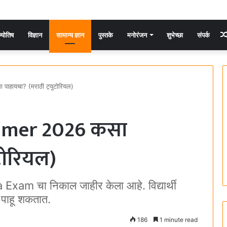
्योतिष
विज्ञान
सामान्य ज्ञान
पुस्तके
मनोरंजन
शुभेच्छा
संपर्क
ायचा? (मराठी ट्युटोरियल)
mmer 2026 कसा
टोरियल)
 चा निकाल जाहीर केला आहे. विद्यार्थी
पाहू शकतात.
186
1 minute read