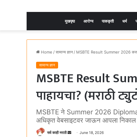
मुखपृष्ठ
आरोग्य
पाककृती
धर्म
ज
Home
/
सामान्य ज्ञान
/
MSBTE Result Summer 2026 कसा पाह
सामान्य ज्ञान
MSBTE Result Su
पाहायचा? (मराठी ट्यु
MSBTE ने Summer 2026 Diploma Exam
अधिकृत वेबसाइटवर जाऊन आपला निकाल 
सर्व काही मराठी
S
June 18, 2026