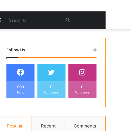
Random
Search
Article
for
Follow Us
993
0
0
Fans
Followers
Followers
Popular
Recent
Comments