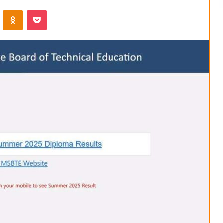
ontakte
Odnoklassniki
Pocket