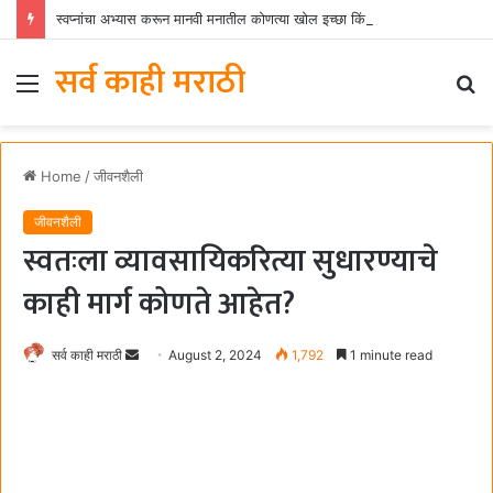
स्वप्नांचा अभ्यास करून मानवी मनातील कोणत्या खोल इच्छा किंवा भावना समजून घेता येतात?
सर्व काही मराठी
Menu
S
fo
Home
/
जीवनशैली
जीवनशैली
स्वतःला व्यावसायिकरित्या सुधारण्याचे
काही मार्ग कोणते आहेत?
सर्व काही मराठी
S
August 2, 2024
1,792
1 minute read
e
n
d
a
n