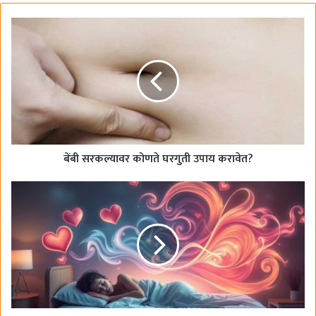
c
e
b
o
o
k
बेंबी सरकल्यावर कोणते घरगुती उपाय करावेत?