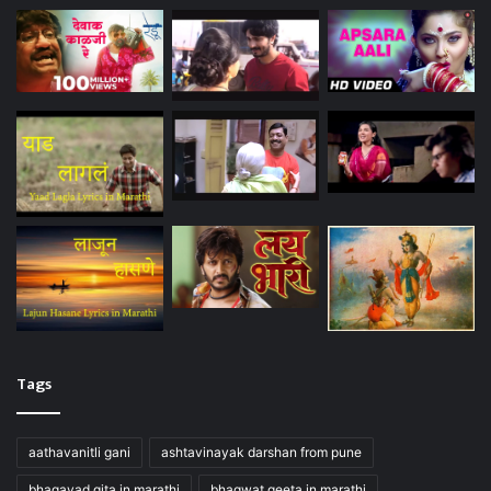
Tags
aathavanitli gani
ashtavinayak darshan from pune
bhagavad gita in marathi
bhagwat geeta in marathi