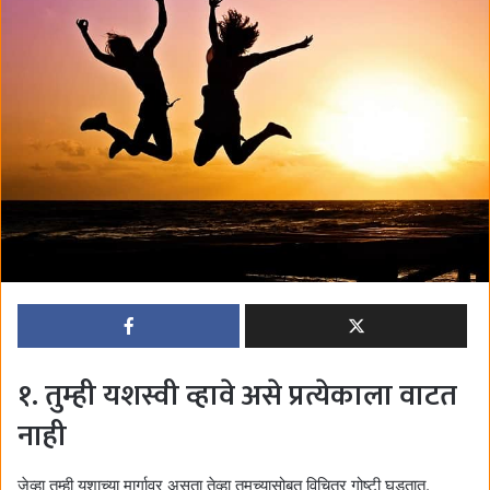
d
a
n
e
m
a
i
l
१. तुम्ही यशस्वी व्हावे असे प्रत्येकाला वाटत
नाही
जेव्हा तुम्ही यशाच्या मार्गावर असता तेव्हा तुमच्यासोबत विचित्र गोष्टी घडतात.