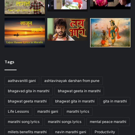
Tags
aathavanitli gani
ashtavinayak darshan from pune
bhagavad gita in marathi
bhagwat geeta in marathi
bhagwat geeta marathi
bhagwat gita in marathi
gita in marathi
Life Lessons
marathi gani
marathi lyrics
marathi song lyrics
marathi songs lyrics
mental peace marathi
millets benefits marathi
navin marathi gani
Productivity