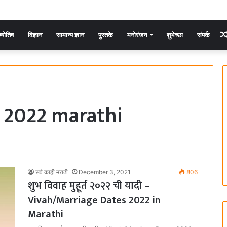
्योतिष
विज्ञान
सामान्य ज्ञान
पुस्तके
मनोरंजन
शुभेच्छा
संपर्क
 2022 marathi
सर्व काही मराठी
December 3, 2021
806
शुभ विवाह मुहूर्त २०२२ ची यादी –
Vivah/Marriage Dates 2022 in
Marathi