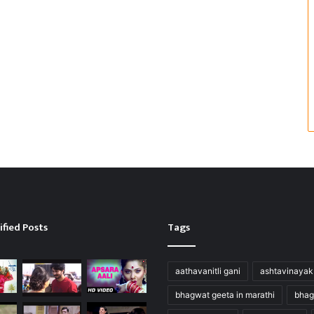
ified Posts
Tags
aathavanitli gani
ashtavinayak
bhagwat geeta in marathi
bhag