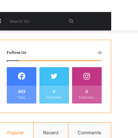
Random
Search
Article
for
Follow Us
993
0
0
Fans
Followers
Followers
Popular
Recent
Comments