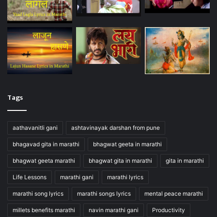
Tags
aathavanitli gani
ashtavinayak darshan from pune
bhagavad gita in marathi
bhagwat geeta in marathi
bhagwat geeta marathi
bhagwat gita in marathi
gita in marathi
Life Lessons
marathi gani
marathi lyrics
marathi song lyrics
marathi songs lyrics
mental peace marathi
millets benefits marathi
navin marathi gani
Productivity