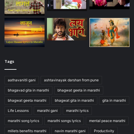
Tags
aathavanitli gani
ashtavinayak darshan from pune
bhagavad gita in marathi
bhagwat geeta in marathi
bhagwat geeta marathi
bhagwat gita in marathi
gita in marathi
Life Lessons
marathi gani
marathi lyrics
marathi song lyrics
marathi songs lyrics
mental peace marathi
millets benefits marathi
navin marathi gani
Productivity