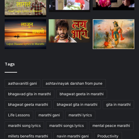
Tags
aathavanitli gani
ashtavinayak darshan from pune
bhagavad gita in marathi
bhagwat geeta in marathi
bhagwat geeta marathi
bhagwat gita in marathi
gita in marathi
Life Lessons
marathi gani
marathi lyrics
marathi song lyrics
marathi songs lyrics
mental peace marathi
millets benefits marathi
navin marathi gani
Productivity