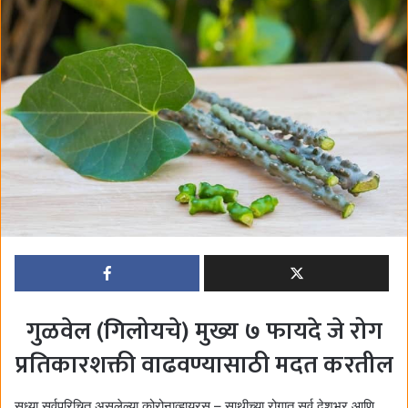
d
a
n
e
m
a
i
l
गुळवेल (गिलोयचे) मुख्य ७ फायदे जे रोग
प्रतिकारशक्ती वाढवण्यासाठी मदत करतील
सध्या सर्वपरिचित असलेल्या कोरोनाव्हायरस – साथीच्या रोगात सर्व देशभर आणि