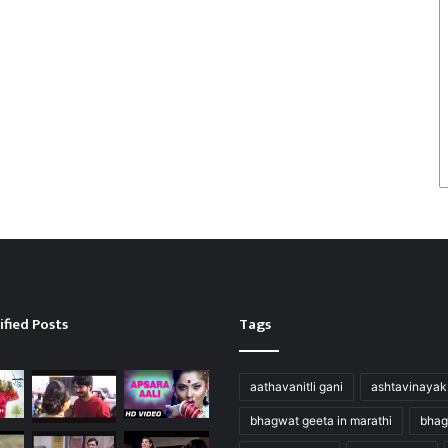
ified Posts
Tags
aathavanitli gani
ashtavinayak
bhagwat geeta in marathi
bhag