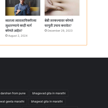
स्वतःला व्यावसायिकरित्या
बेंबी सरकल्यावर कोणते
सुधारण्याचे काही मार्ग
घरगुती उपाय करावेत?
कोणते आहेत?
December 29, 2023
August 2, 2024
 darshan from pune
bhagavad gita in marathi
wat geeta marathi
bhagwat gita in marathi