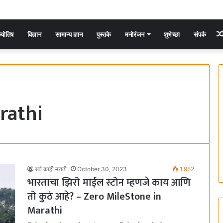
्योतिष
विज्ञान
सामान्य ज्ञान
पुस्तके
मनोरंजन
शुभेच्छा
संपर्क
rathi
सर्व काही मराठी
October 30, 2023
1,952
भारताचा झिरो माईल स्टोन म्हणजे काय आणि
तो कुठं आहे? – Zero MileStone in
Marathi