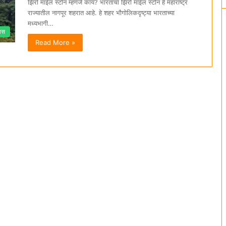
झिरो माईल स्टोन म्हणजे काय? भारताचा झिरो माईल स्टोन हे महाराष्ट्र
राज्यातील नागपूर शहरात आहे. हे शहर भौगोलिकदृष्ट्या भारताच्या
मध्यभागी…
वास
Read More »