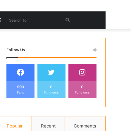
Random
Search
Article
for
Follow Us
993
0
0
Fans
Followers
Followers
Popular
Recent
Comments