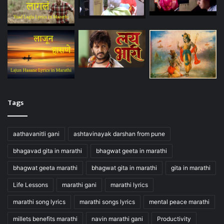
Tags
aathavanitli gani
ashtavinayak darshan from pune
bhagavad gita in marathi
bhagwat geeta in marathi
bhagwat geeta marathi
bhagwat gita in marathi
gita in marathi
Life Lessons
marathi gani
marathi lyrics
marathi song lyrics
marathi songs lyrics
mental peace marathi
millets benefits marathi
navin marathi gani
Productivity