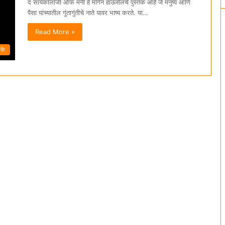
द सायकॉलॉजी ऑफ मनी हे मॉर्गन हाऊसेलचे पुस्तक आहे जे मनुष्य आणि
पैसा यांच्यातील गुंतागुंतीचे नाते यावर भाष्य करते. या…
Read More »
तके