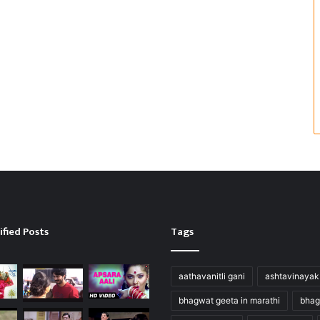
ified Posts
Tags
aathavanitli gani
ashtavinayak
bhagwat geeta in marathi
bhag