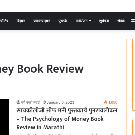
्योतिष
विज्ञान
सामान्य ज्ञान
पुस्तके
मनोरंजन
शुभेच्छा
संपर्क
ney Book Review
सर्व काही मराठी
January 6, 2023
1,650
सायकॉलॉजी ऑफ मनी पुस्तकाचे पुनरावलोकन
– The Psychology of Money Book
Review in Marathi