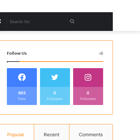
Random
Search
Article
for
Follow Us
993
0
0
Fans
Followers
Followers
Popular
Recent
Comments