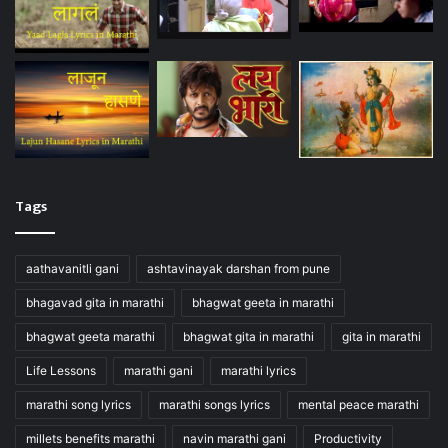
Tags
aathavanitli gani
ashtavinayak darshan from pune
bhagavad gita in marathi
bhagwat geeta in marathi
bhagwat geeta marathi
bhagwat gita in marathi
gita in marathi
Life Lessons
marathi gani
marathi lyrics
marathi song lyrics
marathi songs lyrics
mental peace marathi
millets benefits marathi
navin marathi gani
Productivity