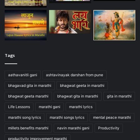
Tags
aathavanitli gani
ashtavinayak darshan from pune
bhagavad gita in marathi
bhagwat geeta in marathi
bhagwat geeta marathi
bhagwat gita in marathi
gita in marathi
Life Lessons
marathi gani
marathi lyrics
marathi song lyrics
marathi songs lyrics
mental peace marathi
millets benefits marathi
navin marathi gani
Productivity
productivity improvement marathi