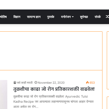
्योतिष
विज्ञान
सामान्य ज्ञान
पुस्तके
मनोरंजन
शुभेच्छा
संपर्क
सर्व काही मराठी
November 22, 2020
653
तुळशीचा काढा जो रोग प्रतिकारशक्ती वाढवेल!
तुळशीचा काढा जो रोग प्रतिकारशक्ती वाढवेल! Ayurvedic Tulsi
Kadha Recipe जर आपल्याला लहानपणापासूनच चांगला आहार देण्यात
आला असेल तर रोग…