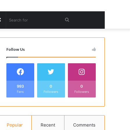
Random
Search
Article
for
Follow Us
993
0
0
Fans
Followers
Followers
Popular
Recent
Comments