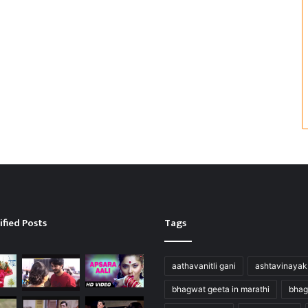
ified Posts
Tags
aathavanitli gani
ashtavinayak
bhagwat geeta in marathi
bhag