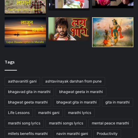
Tags
aathavanitli gani
ashtavinayak darshan from pune
bhagavad gita in marathi
bhagwat geeta in marathi
bhagwat geeta marathi
bhagwat gita in marathi
gita in marathi
Life Lessons
marathi gani
marathi lyrics
marathi song lyrics
marathi songs lyrics
mental peace marathi
millets benefits marathi
navin marathi gani
Productivity