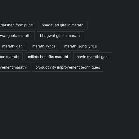
 darshan from pune
bhagavad gita in marathi
wat geeta marathi
bhagwat gita in marathi
marathi gani
marathi lyrics
marathi song lyrics
ace marathi
millets benefits marathi
navin marathi gani
ovement marathi
productivity improvement techniques