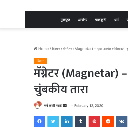
मुखपृष्ठ
आरोग्य
पाककृती
धर्म
ज
Home
/
विज्ञान
/
मॅग्नेटर (Magnetar) – एक अत्यंत शक्तिशाली च
विज्ञान
मॅग्नेटर (Magnetar) 
चुंबकीय तारा
सर्व काही मराठी
S
February 12, 2020
e
Facebook
Twitter
LinkedIn
Tumblr
Pinterest
Reddit
VK
n
d