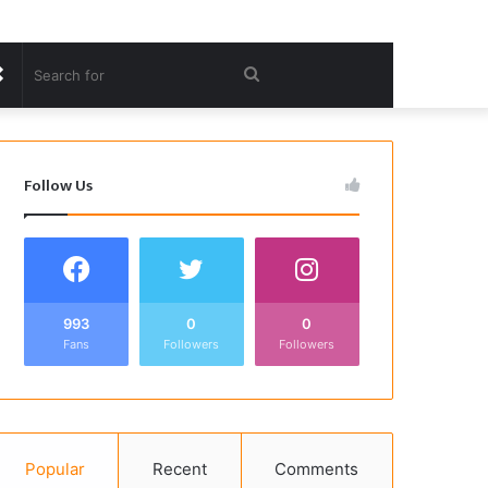
Random
Search
Article
for
Follow Us
993
0
0
Fans
Followers
Followers
Popular
Recent
Comments