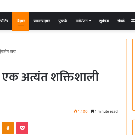
्योतिष
विज्ञान
सामान्य ज्ञान
पुस्तके
मनोरंजन
शुभेच्छा
संपर्क
ुंबकीय तारा
– एक अत्यंत शक्तिशाली
1,400
1 minute read
ontakte
Odnoklassniki
Pocket