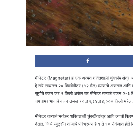
मॅग्नेटर (Magnetar) हा एक अत्यंत शक्तिशाली चुंबकीय क्षेत्र असल
हे तारे साधारण २० किलोमीटर (१२ मैल) व्यासाचे असतात आणि त्यां
सूर्याचे वजन जर १ किलो असेल तर मॅग्नेटर ताऱ्याचे वजन २-३ किल
चमचाभर भागाचे वजन तब्बल ९०,७१,८४,७४,००० किलो भरेल.
मॅग्नेटर ताऱ्याचे भयंकर शक्तिशाली चुंबकीयक्षेत्र आणि त्याची फिरण
देतात. जिथे न्युट्रॉन ताऱ्याचे परिभ्रमण हे १ ते १० सेकंदात होते त