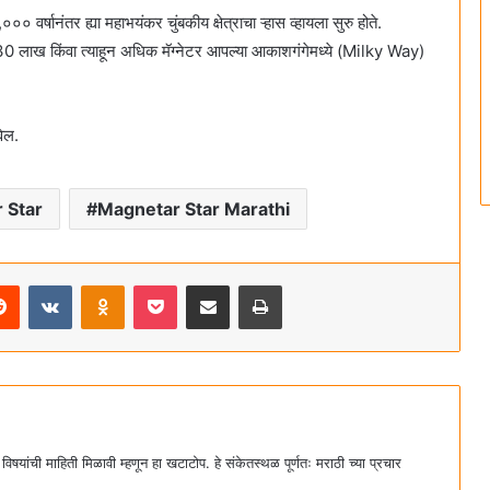
०० वर्षानंतर ह्या महाभयंकर चुंबकीय क्षेत्राचा ऱ्हास व्हायला सुरु होते.
ाजे 30 लाख किंवा त्याहून अधिक मॅग्नेटर आपल्या आकाशगंगेमध्ये (Milky Way)
वेल.
 Star
Magnetar Star Marathi
Reddit
VKontakte
Odnoklassniki
Pocket
Share via Email
Print
 विषयांची माहिती मिळावी म्हणून हा खटाटोप. हे संकेतस्थळ पूर्णतः मराठी च्या प्रचार