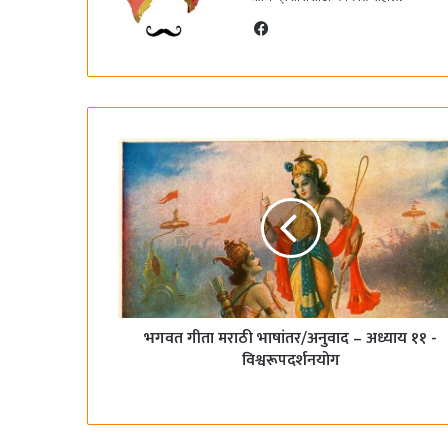
F
a
c
e
b
o
o
k
भगवत गीता मराठी भाषांतर/अनुवाद – अध्याय ११ -
विश्वरूपदर्शनयोग