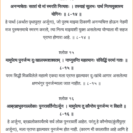
अनन्यचेताः सततं यो मां स्मरति नित्यशः । तस्याहं सुलभः पार्थ नित्ययुक्तस्य
योगिनः ॥ ८-१४ ॥
हे पार्था (अर्थात पृथापुत्र अर्जुना), जो पुरुष माझ्या ठिकाणी अनन्यचित्त होऊन नेहमी
मज पुरुषत्तमाचे स्मरण करतो, त्या नित्य माझ्याशी युक्त असलेल्या योग्याला मी सहज
प्राप्त होणारा आहे. ॥ ८-१४ ॥
श्लोक १५
मामुपेत्य पुनर्जन्म दुःखालयमशाश्वतम्‌ । नाप्नुवन्ति महात्मानः संसिद्धिं परमां गताः ॥
८-१५ ॥
परम सिद्धी मिळविलेले महात्मे एकदा मला प्राप्त झाल्यावर दुःखांचे आगार असलेल्या
क्षणभंगुर पुनर्जन्माला जात नाहीत. ॥ ८-१५ ॥
श्लोक १६
आब्रह्मभुवनाल्लोकाः पुनरावर्तिनोऽर्जुन । मामुपेत्य तु कौन्तेय पुनर्जन्म न विद्यते ॥
८-१६ ॥
हे अर्जुना, ब्रह्मलोकापर्यंतचे सर्व लोक पुनरावर्ती आहेत. परंतु हे कौन्तेया(कुंतीपुत्र
अर्जुना), मला प्राप्त झाल्यावर पुनर्जन्म होत नाही. (कारण मी कालातीत आहे आणि हे