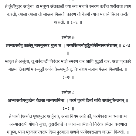
हे कुंतीपुत्र अर्जुना, हा मनुष्य अंतकाळी ज्या ज्या भावाचे स्मरण करीत शरीराचा त्याग
करतो, त्याला त्याला तो जाऊन मिळतो. कारण तो नेहमी त्याच भावाचे चिंतन करीत
असतो. ॥ ८-६ ॥
श्लोक ७
तस्मात्सर्वेषु कालेषु मामनुस्मर युध्य च । मय्यर्पितमनोबुद्धिर्मामेवैष्यस्यसंशयम्‌ ॥ ८-७
॥
म्हणून हे अर्जुना, तू सर्वकाळी निरंतर माझे स्मरण कर आणि युद्धही कर. अशा प्रकारे
माझ्या ठिकाणी मन-बुद्धी अर्पण केल्यामुळे तू निःसंशय मलाच येऊन मिळशील. ॥
८-७ ॥
श्लोक ८
अभ्यासयोगयुक्तेन चेतसा नान्यगामिना । परमं पुरुषं दिव्यं याति पार्थानुचिन्तयन्‌ ॥
८-८ ॥
हे पार्था (अर्थात पृथापुत्र अर्जुना), असा नियम आहे की, परमेश्वराच्या ध्यानाच्या
अभ्यासरूपी योगाने युक्त, दुसरीकडे न जाणाऱ्या चित्ताने निरंतर चिंतन करणारा
मनुष्य, परम प्रकाशस्वरूप दिव्य पुरुषाला म्हणजे परमेश्वरालाच जाऊन मिळतो. ॥