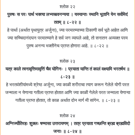
श्लोक २२
पुरुषः स परः पार्थ भक्त्या लभ्यस्त्वनन्यया । यस्यान्तः स्थानि भूतानि येन सर्वमिदं
ततम्‌ ॥ ८-२२ ॥
हे पार्था (अर्थात पृथापुत्र अर्जुना), ज्या परमात्म्याच्या ठिकाणी सर्व भूते आहेत आणि
ज्या सच्चिदानंदघन परमात्म्याने हे सर्व जग व्यापले आहे, तो सनातन अव्यक्त परम
पुरुष अनन्य भक्तीनेच प्राप्त होणारा आहे. ॥ ८-२२ ॥
श्लोक २३
यत्र काले त्वनावृत्तिमावृत्तिं चैव योगिनः । प्रयाता यान्ति तं कालं वक्ष्यामि भरतर्षभ ॥
८-२३ ॥
हे भरतवंशीयांमध्ये श्रेष्ठ अर्जुना, ज्या काळी शरीराचा त्याग करून गेलेले योगी परत
जन्माला न येणाऱ्या गतीला प्राप्त होतात आणि ज्या काळी गेलेले परत जन्माला येणाऱ्या
गतीला प्राप्त होतात, तो काळ अर्थात दोन मार्ग मी सांगेन. ॥ ८-२३ ॥
श्लोक २४
अग्निर्ज्योतिरहः शुक्लः षण्मासा उत्तरायणम्‌ । तत्र प्रयाता गच्छन्ति ब्रह्म ब्रह्मविदो
जनाः ॥ ८-२४ ॥