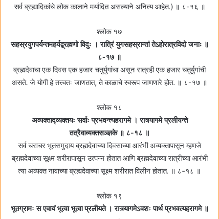
सर्व ब्रह्मादिकांचे लोक कालाने मर्यादित असल्याने अनित्य आहेत.) ॥ ८-१६ ॥
श्लोक १७
सहस्रयुगपर्यन्तमहर्यद्ब्रह्मणो विदुः । रात्रिं युगसहस्रान्तां तेऽहोरात्रविदो जनाः ॥
८-१७ ॥
ब्रह्मदेवाचा एक दिवस एक हजार चतुर्युगांचा असून रात्रही एक हजार चतुर्युगांची
असते. जे योगी हे तत्त्वतः जाणतात, ते काळाचे स्वरूप जाणणारे होत. ॥ ८-१७ ॥
श्लोक १८
अव्यक्ताद्व्यक्तयः सर्वाः प्रभवन्त्यहरागमे । रात्र्यागमे प्रलीयन्ते
तत्रैवाव्यक्तसञ्ज्ञके ॥ ८-१८ ॥
सर्व चराचर भूतसमुदाय ब्रह्मदेवाच्या दिवसाच्या आरंभी अव्यक्तापासून म्हणजे
ब्रह्मदेवाच्या सूक्ष्म शरीरापासून उत्पन्न होतात आणि ब्रह्मदेवाच्या रात्रीच्या आरंभी
त्या अव्यक्त नावाच्या ब्रह्मदेवाच्या सूक्ष्म शरीरात विलीन होतात. ॥ ८-१८ ॥
श्लोक १९
भूतग्रामः स एवायं भूत्वा भूत्वा प्रलीयते । रात्र्यागमेऽवशः पार्थ प्रभवत्यहरागमे ॥