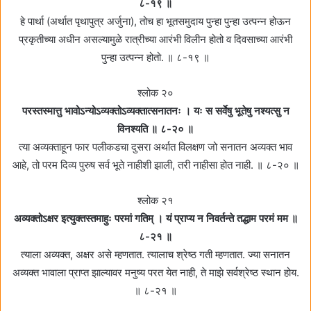
८-१९ ॥
हे पार्था (अर्थात पृथापुत्र अर्जुना), तोच हा भूतसमुदाय पुन्हा पुन्हा उत्पन्न होऊन
प्रकृतीच्या अधीन असल्यामुळे रात्रीच्या आरंभी विलीन होतो व दिवसाच्या आरंभी
पुन्हा उत्पन्न होतो. ॥ ८-१९ ॥
श्लोक २०
परस्तस्मात्तु भावोऽन्योऽव्यक्तोऽव्यक्तात्सनातनः । यः स सर्वेषु भूतेषु नश्यत्सु न
विनश्यति ॥ ८-२० ॥
त्या अव्यक्ताहून फार पलीकडचा दुसरा अर्थात विलक्षण जो सनातन अव्यक्त भाव
आहे, तो परम दिव्य पुरुष सर्व भूते नाहीशी झाली, तरी नाहीसा होत नाही. ॥ ८-२० ॥
श्लोक २१
अव्यक्तोऽक्षर इत्युक्तस्तमाहुः परमां गतिम्‌ । यं प्राप्य न निवर्तन्ते तद्धाम परमं मम ॥
८-२१ ॥
त्याला अव्यक्त, अक्षर असे म्हणतात. त्यालाच श्रेष्ठ गती म्हणतात. ज्या सनातन
अव्यक्त भावाला प्राप्त झाल्यावर मनुष्य परत येत नाही, ते माझे सर्वश्रेष्ठ स्थान होय.
॥ ८-२१ ॥