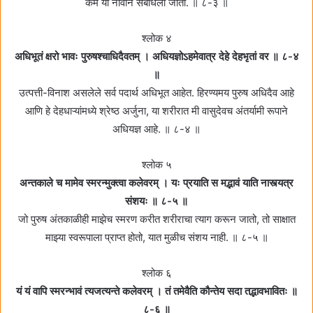
कर्म या नावाने संबोधला जातो. ॥ ८-३ ॥
श्लोक ४
अधिभूतं क्षरो भावः पुरुषश्चाधिदैवतम्‌ । अधियज्ञोऽहमेवात्र देहे देहभृतां वर ॥ ८-४
॥
उत्पत्ती-विनाश असलेले सर्व पदार्थ अधिभूत आहेत. हिरण्यमय पुरुष अधिदैव आहे
आणि हे देहधाऱ्यांमध्ये श्रेष्ठ अर्जुना, या शरीरात मी वासुदेवच अंतर्यामी रूपाने
अधियज्ञ आहे. ॥ ८-४ ॥
श्लोक ५
अन्तकाले च मामेव स्मरन्मुक्त्वा कलेवरम्‌ । यः प्रयाति स मद्भावं याति नास्त्यत्र
संशयः ॥ ८-५ ॥
जो पुरुष अंतकाळीही माझेच स्मरण करीत शरीराचा त्याग करून जातो, तो साक्षात
माझ्या स्वरूपाला प्राप्त होतो, यात मुळीच संशय नाही. ॥ ८-५ ॥
श्लोक ६
यं यं वापि स्मरन्भावं त्यजत्यन्ते कलेवरम्‌ । तं तमेवैति कौन्तेय सदा तद्भावभावितः ॥
८-६ ॥