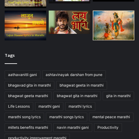
Tags
aathavanitli gani
ashtavinayak darshan from pune
bhagavad gita in marathi
bhagwat geeta in marathi
bhagwat geeta marathi
bhagwat gita in marathi
gita in marathi
Life Lessons
marathi gani
marathi lyrics
marathi song lyrics
marathi songs lyrics
mental peace marathi
millets benefits marathi
navin marathi gani
Productivity
productivity improvement marathi