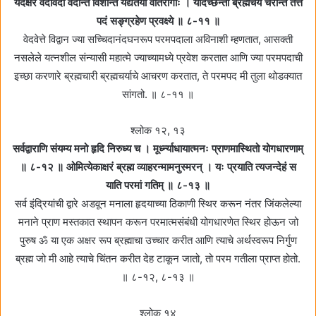
यदक्षरं वेदविदो वदन्ति विशन्ति यद्यतयो वीतरागाः । यदिच्छन्तो ब्रह्मचर्यं चरन्ति तत्ते
पदं सङ्ग्रहेण प्रवक्ष्ये ॥ ८-११ ॥
वेदवेत्ते विद्वान ज्या सच्चिदानंदघनरूप परमपदाला अविनाशी म्हणतात, आसक्ती
नसलेले यत्‍नशील संन्यासी महात्मे ज्याच्यामध्ये प्रवेश करतात आणि ज्या परमपदाची
इच्छा करणारे ब्रह्मचारी ब्रह्मचर्याचे आचरण करतात, ते परमपद मी तुला थोडक्यात
सांगतो. ॥ ८-११ ॥
श्लोक १२, १३
सर्वद्वाराणि संयम्य मनो हृदि निरुध्य च । मूर्ध्न्याधायात्मनः प्राणमास्थितो योगधारणाम्‌
॥ ८-१२ ॥ ओमित्येकाक्षरं ब्रह्म व्याहरन्मामनुस्मरन्‌ । यः प्रयाति त्यजन्देहं स
याति परमां गतिम्‌ ॥ ८-१३ ॥
सर्व इंद्रियांची द्वारे अडवून मनाला हृदयाच्या ठिकाणी स्थिर करून नंतर जिंकलेल्या
मनाने प्राण मस्तकात स्थापन करून परमात्मसंबंधी योगधारणेत स्थिर होऊन जो
पुरुष ॐ या एक अक्षर रूप ब्रह्माचा उच्चार करीत आणि त्याचे अर्थस्वरूप निर्गुण
ब्रह्म जो मी आहे त्याचे चिंतन करीत देह टाकून जातो, तो परम गतीला प्राप्त होतो.
॥ ८-१२, ८-१३ ॥
श्लोक १४