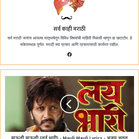
सर्व काही मराठी
सर्व मराठी जनांना आपल्या मातृभाषेतून विविध विषयांची माहिती मिळावी म्हणून हा खटाटोप. हे
संकेतस्थळ पूर्णतः मराठी च्या प्रचार आणि प्रसारासाठी कार्यरत राहील.
F
a
c
e
b
o
o
k
माऊली माऊली (लई भारी) - Mauli Mauli Lyrics - अजय अतुल