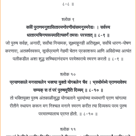
८-८ ॥
श्लोक ९
कविं पुराणमनुशासितारमणोरणीयांसमनुस्मरेद्यः । सर्वस्य
धातारमचिन्त्यरूपमादित्यवर्णं तमसः परस्तात्‌ ॥ ८-९ ॥
जो पुरुष सर्वज्ञ, अनादी, सर्वांचा नियामक, सूक्ष्माहूनही अतिसूक्ष्म, सर्वांचे धारण-पोषण
करणारा, अतर्क्यस्वरूप, सूर्याप्रमाणे नेहमी चेतन प्रकाशरूप आणि अविद्येच्या अत्यंत
पलीकडील अशा शुद्ध सच्चिदानंदघन परमेश्वराचे स्मरण करतो ॥ ८-९ ॥
श्लोक १०
प्रयाणकाले मनसाचलेन भक्त्या युक्तो योगबलेन चैव । भ्रुवोर्मध्ये प्राणमावेश्य
सम्यक्‌ स तं परं पुरुषमुपैति दिव्यम्‌ ॥ ८-१० ॥
तो भक्तियुक्त पुरुष अंतकाळीसुद्धा योगबलाने भुवयांच्या मध्यभागी प्राण चांगल्या
रीतीने स्थापन करून मग निश्चल मनाने स्मरण करीत त्या दिव्यरूप परम पुरुष
परमात्म्यालाच प्राप्त होतो. ॥ ८-१० ॥
श्लोक ११