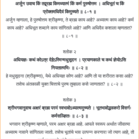
अर्जुन उवाच किं तद्ब्रह्म किमध्यात्मं किं कर्म पुरुषोत्तम । अधिभूतं च किं
प्रोक्तमधिदैवं किमुच्यते ॥ ८-१ ॥
अर्जुन म्हणाला, हे पुरुषोत्तम श्रीकृष्णा, ते ब्रह्म काय आहे? अध्यात्म काय आहे? कर्म
काय आहे? अधिभूत शब्दाने काय सांगितले आहे? आणि अधिदैव कशाला म्हणतात?
॥ ८-१ ॥
श्लोक २
अधियज्ञः कथं कोऽत्र देहेऽस्मिन्मधुसूदन । प्रयाणकाले च कथं ज्ञेयोऽसि
नियतात्मभिः ॥ ८-२ ॥
हे मधुसूदना (श्रीकृष्णा), येथे अधियज्ञ कोण आहे? आणि तो या शरीरात कसा आहे?
तसेच अंतकाळी युक्त चित्ताचे पुरुष तुम्हाला कसे जाणतात? ॥ ८-२ ॥
श्लोक ३
श्रीभगवानुवाच अक्षरं ब्रह्म परमं स्वभावोऽध्यात्ममुच्यते । भूतभावोद्भवकरो विसर्गः
कर्मसञ्ज्ञितः ॥ ८-३ ॥
भगवान श्रीकृष्ण म्हणाले, परम अक्षर ब्रह्म आहे. आपले स्वरूप अर्थात जीवात्मा
अध्यात्म नावाने सांगितला जातो. तसेच भूतांचे भाव उत्पन्न करणारा जो त्याग आहे, तो