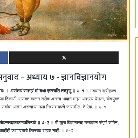
ुवाद – अध्याय ७ - ज्ञानविज्ञानयोग
्रयः । असंशयं समग्रं मां यथा ज्ञास्यसि तच्छृणु ॥ ७-१ ॥
भगवान श्रीकृष्ण
े मन माझ्या ठिकाणी आसक्त करून तसेच अनन्य भावाने माझा आश्रय घेऊन, योगयुक्त
ी युक्त, सर्वांचा आत्मा असणाऱ्या मला निःसंशयपणे जाणशील, ते ऐक. ॥ ७-१ ॥
ह भूयोऽन्यज्ज्ञातव्यमवशिष्यते ॥ ७-२ ॥
मी तुला विज्ञानासह तत्त्वज्ञान संपूर्ण सांगेन,
े काहीही जाणावयाचे शिल्लक राहात नाही. ॥ ७-२ ॥