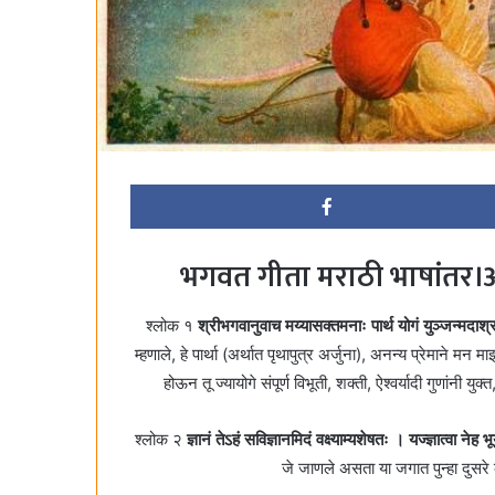
भगवत गीता मराठी भाषांतर।अन
श्लोक १
श्रीभगवानुवाच मय्यासक्तमनाः पार्थ योगं युञ्जन्मदाश
म्हणाले, हे पार्था (अर्थात पृथापुत्र अर्जुना), अनन्य प्रेमान
होऊन तू ज्यायोगे संपूर्ण विभूती, शक्ती, ऐश्वर्यादी गुणांन
श्लोक २
ज्ञानं तेऽहं सविज्ञानमिदं वक्ष्याम्यशेषतः । यज्ज्ञात्वा ने
जे जाणले असता या जगात पुन्हा दुसर