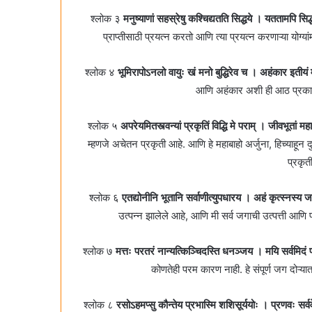
श्लोक ३
मनुष्याणां सहस्रेषु कश्चिद्यतति सिद्धये । यततामपि सिद्ध
प्राप्तीसाठी प्रयत्‍न करतो आणि त्या प्रयत्‍न करणाऱ्या यो
श्लोक ४
भूमिरापोऽनलो वायुः खं मनो बुद्धिरेव च । अहंकार इतीयं
आणि अहंकार अशी ही आठ प्रकार
श्लोक ५
अपरेयमितस्त्वन्यां प्रकृतिं विद्धि मे पराम्‌ । जीवभूतां 
म्हणजे अचेतन प्रकृती आहे. आणि हे महाबाहो अर्जुना, हिच्याहून 
प्रकृ
श्लोक ६
एतद्योनीनि भूतानि सर्वाणीत्युपधारय । अहं कृत्स्नस
उत्पन्न झालेले आहे, आणि मी सर्व जगाची उत्पत्ती आणि
श्लोक ७
मत्तः परतरं नान्यत्किञ्चिदस्ति धनञ्जय । मयि सर्वमिदं
कोणतेही परम कारण नाही. हे संपूर्ण जग दोऱ्या
श्लोक ८
रसोऽहमप्सु कौन्तेय प्रभास्मि शशिसूर्ययोः । प्रणवः सर्वव