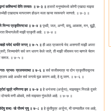
ानां कश्चिन्मां वेत्ति तत्त्वतः ॥ ७-३ ॥
हजारो मनुष्यांमध्ये कोणी एखादा माझ्या
ग्यांमध्येही एखादाच मत्परायण होऊन मला खऱ्या स्वरूपाने जाणतो. ॥ ७-३ ॥
 मे भिन्ना प्रकृतिरष्टधा ॥ ७-४ ॥
पृथ्वी, जल, अग्नी, वायू, आकाश, मन, बुद्धी,
ात विभागलेली माझी प्रकृती आहे. ॥ ७-४ ॥
महाबाहो ययेदं धार्यते जगत्‌ ॥ ७-५ ॥
ही आठ प्रकारचे भेद असणारी माझी अपरा
दुसरी, जिच्यायोगे सर्व जग धारण केले जाते, ती माझी जीवरूप परा म्हणजे चेतन
ती समज. ॥ ७-५ ॥
्य जगतः प्रभवः प्रलयस्तथा ॥ ७-६ ॥
सर्व सजीवमात्र या दोन प्रकृतींपासूनच
 प्रलय आहे अर्थात सर्व जगाचे मूळ कारण आहे, हे तू जाण. ॥ ७-६ ॥
 प्रोतं सूत्रे मणिगणा इव ॥ ७-७ ॥
हे धनंजया (अर्जुना), माझ्याहून निराळे दुसरे
त दोऱ्याचे मणी ओवावे, तसे माझ्यात गुंफलेले आहे. ॥ ७-७ ॥
ेदेषु शब्दः खे पौरुषं नृषु ॥ ७-८ ॥
हे कुंतीपुत्र अर्जुना, मी पाण्यातील रस आहे,