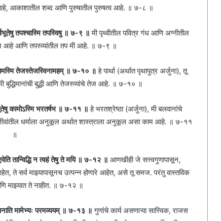
र आहे, आकाशातील शब्द आणि पुरुषातील पुरुषत्व आहे. ॥ ७-८ ॥
र्वभूतेषु तपश्चास्मि तपस्विषु ॥ ७-९ ॥
मी पृथ्वीतील पवित्र गंध आणि अग्नीतील
वन आहे आणि तपस्व्यांतील तप मी आहे. ॥ ७-९ ॥
द्धिमतामस्मि तेजस्तेजस्विनामहम्‌ ॥ ७-१० ॥
हे पार्था (अर्थात पृथापुत्र अर्जुना), तू
ुद्धिमानांची बुद्धी आणि तेजस्व्यांचे तेज आहे. ॥ ७-१० ॥
ो भूतेषु कामोऽस्मि भरतर्षभ ॥ ७-११ ॥
हे भरतश्रेष्ठा (अर्जुना), मी बलवानांचे
जीवांतील धर्माला अनुकूल अर्थात शास्त्राला अनुकूल असा काम आहे. ॥ ७-११
॥
वेति तान्विद्धि न त्वहं तेषु ते मयि ॥ ७-१२ ॥
आणखीही जे सत्त्वगुणापासून,
ेत, ते सर्व माझ्यापासूनच उत्पन्न होणारे आहेत, असे तू समज. परंतु वास्तविक
ी आणि माझ्यात ते नाहीत. ॥ ७-१२ ॥
भिजानाति मामेभ्यः परमव्ययम्‌ ॥ ७-१३ ॥
गुणांचे कार्य असणाऱ्या सात्त्विक, राजस