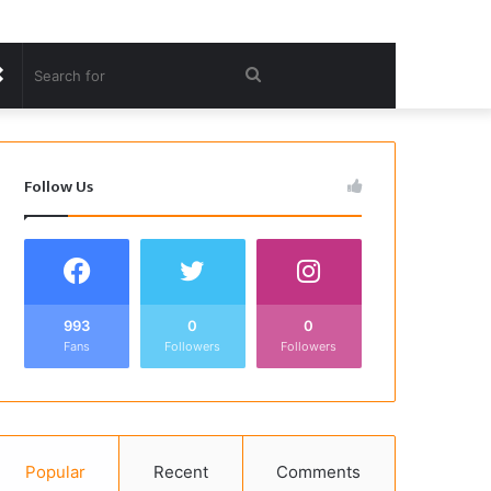
Random
Search
Article
for
Follow Us
993
0
0
Fans
Followers
Followers
Popular
Recent
Comments