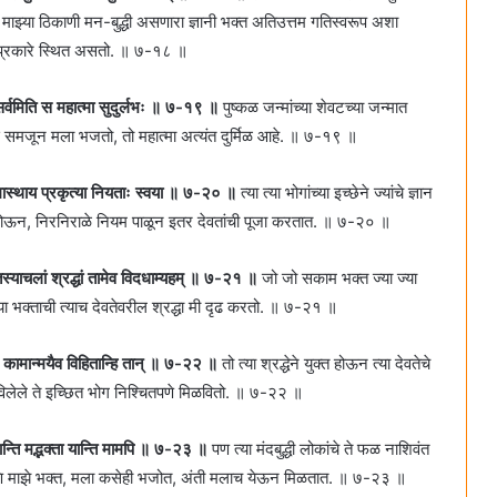
माझ्या ठिकाणी मन-बुद्धी असणारा ज्ञानी भक्त अतिउत्तम गतिस्वरूप अशा
या प्रकारे स्थित असतो. ॥ ७-१८ ॥
वः सर्वमिति स महात्मा सुदुर्लभः ॥ ७-१९ ॥
पुष्कळ जन्मांच्या शेवटच्या जन्मात
 असे समजून मला भजतो, तो महात्मा अत्यंत दुर्मिळ आहे. ॥ ७-१९ ॥
नियममास्थाय प्रकृत्या नियताः स्वया ॥ ७-२० ॥
त्या त्या भोगांच्या इच्छेने ज्यांचे ज्ञान
त होऊन, निरनिराळे नियम पाळून इतर देवतांची पूजा करतात. ॥ ७-२० ॥
य तस्याचलां श्रद्धां तामेव विदधाम्यहम्‌ ॥ ७-२१ ॥
जो जो सकाम भक्त ज्या ज्या
 त्या भक्ताची त्याच देवतेवरील श्रद्धा मी दृढ करतो. ॥ ७-२१ ॥
 कामान्मयैव विहितान्हि तान्‌ ॥ ७-२२ ॥
तो त्या श्रद्धेने युक्त होऊन त्या देवतेचे
िलेले ते इच्छित भोग निश्चितपणे मिळवितो. ॥ ७-२२ ॥
 यान्ति मद्भक्ता यान्ति मामपि ॥ ७-२३ ॥
पण त्या मंदबुद्धी लोकांचे ते फळ नाशिवंत
त आणि माझे भक्त, मला कसेही भजोत, अंती मलाच येऊन मिळतात. ॥ ७-२३ ॥