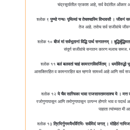
चंद्रसूर्यातील प्रकाश आहे, सर्व वेदांतील ओंका
श्लोक ९
पुण्यो गन्धः पृथिव्यां च तेचश्चास्मि विभावसौ । जीवनं स
तेज आहे. तसेच सर्व सजीवांचे जी
श्लोक १०
बीजं मां सर्वभूतानां विद्धि पार्थ सनातनम्‌ । बुद्धिर्बु
संपूर्ण सजीवांचे सनातन कारण मलाच समज. मी ब
श्लोक ११
बलं बलवतां चाहं कामरागविवर्जितम्‌ । धर्माविरुद्ध
आसक्तिरहित व कामनारहित बल म्हणजे सामर्थ्य आहे आणि सर्व स
श्लोक १२
ये चैव सात्त्विका भावा राजसास्तामसाश्च ये । मत्त ए
रजोगुणापासून आणि तमोगुणापासून उत्पन्न होणारे भाव व पदार्थ आह
पाहाता त्यांच्यात म
श्लोक १३
त्रिभिर्गुणमयैर्भावैरेभिः सर्वमिदं जगत्‌ । मोहितं ना