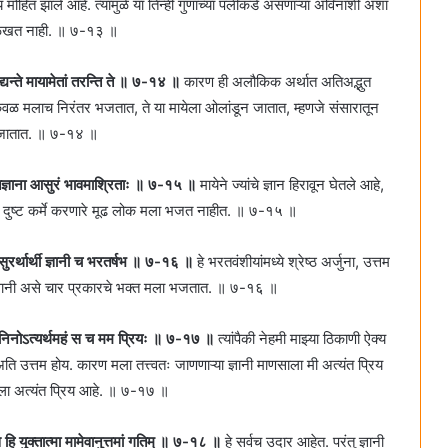
मोहित झाले आहे. त्यामुळे या तिन्ही गुणांच्या पलीकडे असणाऱ्या अविनाशी अशा
ळखत नाही. ॥ ७-१३ ॥
द्यन्ते मायामेतां तरन्ति ते ॥ ७-१४ ॥
कारण ही अलौकिक अर्थात अतिअद्भुत
 केवळ मलाच निरंतर भजतात, ते या मायेला ओलांडून जातात, म्हणजे संसारातून
जातात. ॥ ७-१४ ॥
पहृतज्ञाना आसुरं भावमाश्रिताः ॥ ७-१५ ॥
मायेने ज्यांचे ज्ञान हिरावून घेतले आहे,
रे, दुष्ट कर्मे करणारे मूढ लोक मला भजत नाहीत. ॥ ७-१५ ॥
ञासुरर्थार्थी ज्ञानी च भरतर्षभ ॥ ७-१६ ॥
हे भरतवंशीयांमध्ये श्रेष्ठ अर्जुना, उत्तम
आणि ज्ञानी असे चार प्रकारचे भक्त मला भजतात. ॥ ७-१६ ॥
ि ज्ञानिनोऽत्यर्थमहं स च मम प्रियः ॥ ७-१७ ॥
त्यांपैकी नेहमी माझ्या ठिकाणी ऐक्य
ि उत्तम होय. कारण मला तत्त्वतः जाणणाऱ्या ज्ञानी माणसाला मी अत्यंत प्रिय
मला अत्यंत प्रिय आहे. ॥ ७-१७ ॥
स हि युक्तात्मा मामेवानुत्तमां गतिम्‌ ॥ ७-१८ ॥
हे सर्वच उदार आहेत. परंतु ज्ञानी