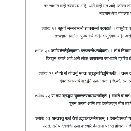
तर साक्षात माझे स्वरूपच आहे, असे माझे मत आहे. कारण तो 
माझ्यामध्येच चांगल्
श्लोक १९
बहूनां जन्मनामन्ते ज्ञानवान्मां प्रपद्यते । वासुदे
तत्त्वज्ञान झालेला पुरुष सर्व काही वासुदेवच आहे,
श्लोक २०
कामैस्तैस्तैर्हृतज्ञानाः प्रपद्यन्तेऽन्यदेवताः । तं तं 
हिरावून घेतले आहे असे लोक आपापल्या स्वभावाने प्रेरि
श्लोक २१
यो यो यां यां तनुं भक्तः श्रद्धयार्चितुमिच्छति । तस्
देवतास्वरूपाचे श्रद्धेने पूजन करू इच्छितो, त्या
श्लोक २२
स तया श्रद्धया युक्तस्तस्याराधनमीहते । लभते च ततः
पूजन करतो आणि त्या देवतेकडून मीच ठरव
श्लोक २३
अन्तवत्तु फलं तेषां तद्भवत्यल्पमेधसाम्‌ । देवान्देवयजो
असते. तसेच देवतांची पूजा करणारे देवतांना प्राप्त होता