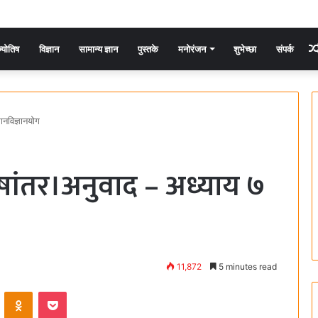
्योतिष
विज्ञान
सामान्य ज्ञान
पुस्तके
मनोरंजन
शुभेच्छा
संपर्क
ानविज्ञानयोग
ांतर।अनुवाद – अध्याय ७
11,872
5 minutes read
ontakte
Odnoklassniki
Pocket