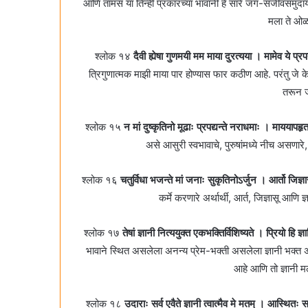
आणि तामस या तिन्ही प्रकारच्या भावांनी हे सारे जग-सजीवसमुदाय 
मला ते ओ
श्लोक १४
दैवी ह्येषा गुणमयी मम माया दुरत्यया । मामेव ये प्रप
त्रिगुणात्मक माझी माया पार होण्यास फार कठीण आहे. परंतु जे
तरून 
श्लोक १५
न मां दुष्कृतिनो मूढाः प्रपद्यन्ते नराधमाः । मायया
असे आसुरी स्वभावाचे, पुरुषांमध्ये नीच असणा
श्लोक १६
चतुर्विधा भजन्ते मां जनाः सुकृतिनोऽर्जुन । आर्तो जिज्
कर्मे करणारे अर्थार्थी, आर्त, जिज्ञासू 
श्लोक १७
तेषां ज्ञानी नित्ययुक्त एकभक्तिर्विशिष्यते । प्रियो ह
भावाने स्थित असलेला अनन्य प्रेम-भक्ती असलेला ज्ञानी भक्त अत
आहे आणि तो ज्ञानी 
श्लोक १८
उदाराः सर्व एवैते ज्ञानी त्वात्मैव मे मतम्‌ । आस्थितः 