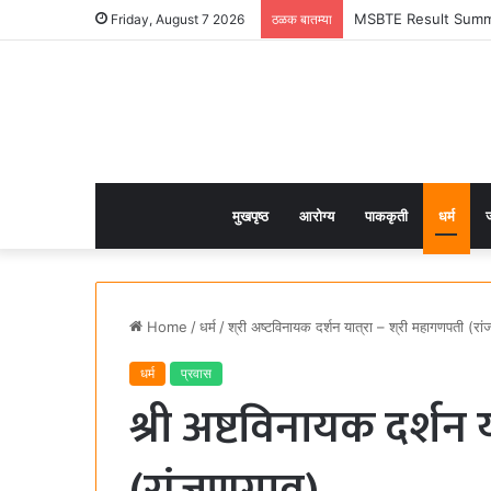
MSBTE Result Summer 
Friday, August 7 2026
ठळक बातम्या
मुखपृष्ठ
आरोग्य
पाककृती
धर्म
ज
Home
/
धर्म
/
श्री अष्टविनायक दर्शन यात्रा – श्री महागणपती (रा
धर्म
प्रवास
श्री अष्टविनायक दर्शन 