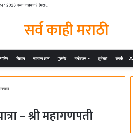
2026 कसा पाहायचा? (मराठी ट्युटोरियल)
सर्व काही मराठी
्योतिष
विज्ञान
सामान्य ज्ञान
पुस्तके
मनोरंजन
शुभेच्छा
संपर्क
ंजणगाव)
यात्रा – श्री महागणपती