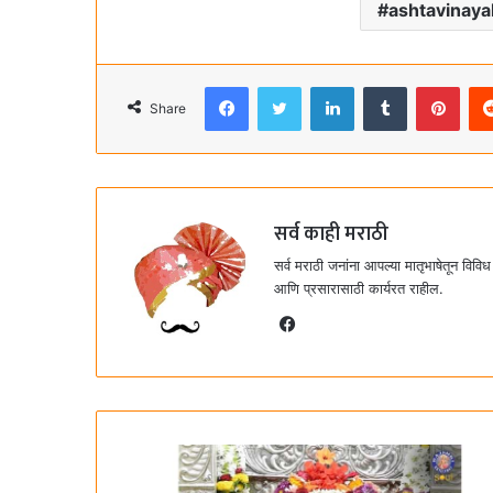
ashtavinaya
Facebook
Twitter
LinkedIn
Tumblr
Pinterest
Share
सर्व काही मराठी
सर्व मराठी जनांना आपल्या मातृभाषेतून विविध
आणि प्रसारासाठी कार्यरत राहील.
F
a
c
e
b
o
o