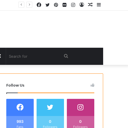
Facebook
Twitter
Pinterest
Flickr
Instagram
Log
Random
Sidebar
In
Article
Random
Search
Article
for
Follow Us
993
0
0
Fans
Followers
Followers