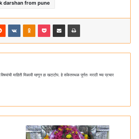
k darshan from pune
Reddit
VKontakte
Odnoklassniki
Pocket
Share via Email
Print
 विषयांची माहिती मिळावी म्हणून हा खटाटोप. हे संकेतस्थळ पूर्णतः मराठी च्या प्रचार