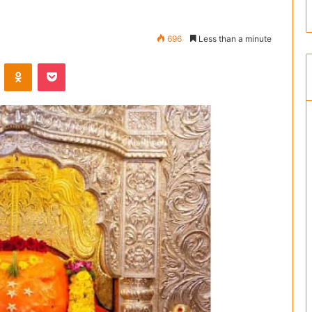
696
Less than a minute
ontakte
Odnoklassniki
Pocket